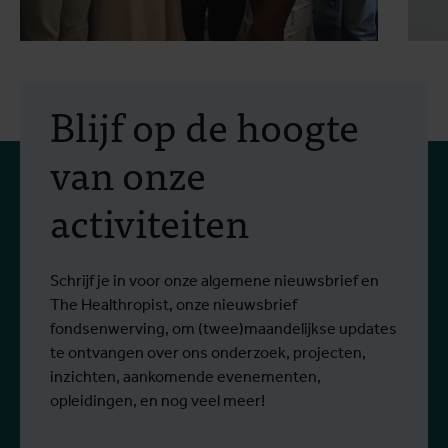
30 juli 2026
- Artikels
2
Erasmus+-mobiliteit:
Blijf op de hoogte
praktijkopleiding in
van onze
vectorbestrijding en
activiteiten
screening op het West-
Van 6 tot 17 juli 2026 namen Stien
O
Nijlvirus
Lees meer
L
Vereecken en Emma Vandenberghe, twee
e
ITG-wetenschappers van de Dienst
g
Schrijf je in voor onze algemene nieuwsbrief en
Entomologie, deel aan een opleiding bij
r
The Healthropist, onze nieuwsbrief
Ecodevelopment in Griekenland, met de
W
fondsenwerving, om (twee)maandelijkse updates
steun van een Erasmus+-mobiliteitsbeurs
D
te ontvangen over ons onderzoek, projecten,
voor personeel.
k
inzichten, aankomende evenementen,
v
opleidingen, en nog veel meer!
v
g