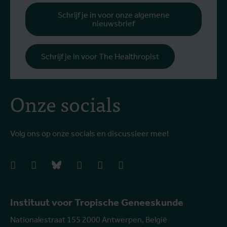
b
Schrijf je in voor onze algemene
nieuwsbrief
h
Schrijf je in voor The Healthropist
Onze socials
Volg ons op onze socials en discussieer mee!
facebook
instagram
bluesky
linkedIn
youtube
vimeo
Instituut voor Tropische Geneeskunde
Nationalestraat 155 2000 Antwerpen, België