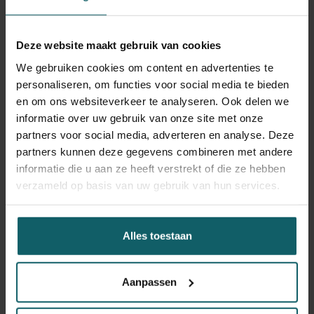
INRB als diagnostisch referentiecentrum zijn essentieel
voor het elimineren van slaapziekte. Het nationale
Deze website maakt gebruik van cookies
referentielaboratorium voor menselijke Afrikaanse
trypanosomiase van het INRB heeft zijn sporen verdiend
We gebruiken cookies om content en advertenties te
en is een genoegen om mee samen te werken", aldus
personaliseren, om functies voor social media te bieden
prof.
Philippe Büscher
, hoofd van de Dienst Diagnostische
en om ons websiteverkeer te analyseren. Ook delen we
Parasitologie van het ITG.
informatie over uw gebruik van onze site met onze
partners voor social media, adverteren en analyse. Deze
De inspanningen om slaapziekte in de DRC te elimineren
,
partners kunnen deze gegevens combineren met andere
worden geleid door het nationale bestrijdingsprogramma
informatie die u aan ze heeft verstrekt of die ze hebben
van de DRC (PNLTHA), in samenwerking met het ITG,
verzameld op basis van uw gebruik van hun services.
België en de Bill & Melinda Gates Foundation.
Alles toestaan
WHO collaborating centres
Meer informatie over het ITG en slaapziekte
Aanpassen