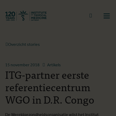
Terug naar start
Naar zoek
Open
Overzicht stories
15 november 2018
Artikels
ITG-partner eerste
referentiecentrum
WGO in D.R. Congo
De Wereldgezondheidsorganisatie wijst het Institut