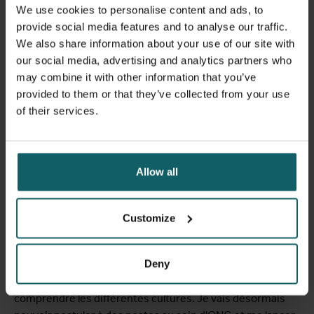
We use cookies to personalise content and ads, to
rencontrés à travers le monde. Chaque jour, j’ai été
provide social media features and to analyse our traffic.
confrontée à des cultures et des modes de pensée variés.
We also share information about your use of our site with
Notre groupe était très diversifié, composé d’étudiants
our social media, advertising and analytics partners who
de différents continents : un véritable melting-pot. J’ai
may combine it with other information that you’ve
beaucoup appris de mes camarades et de leurs
provided to them or that they’ve collected from your use
expériences.
of their services.
J'ai vécu dans une des résidences étudiantes de l’ITM
avec d’autres étudiants de ma classe. Partager le
quotidien avec mes camarades a été une expérience
Allow all
formidable, qui nous a permis de nous soutenir
mutuellement, de passer du temps ensemble après les
cours et de nous détendre en dehors de nos études.
Customize
En résumé, j'ai vraiment apprécié mon passage à l'ITM. Le
Deny
programme postgraduat vous encourage à sortir des
sentiers battus, à élargir vos horizons et à mieux
comprendre les différentes cultures. Je vais désormais