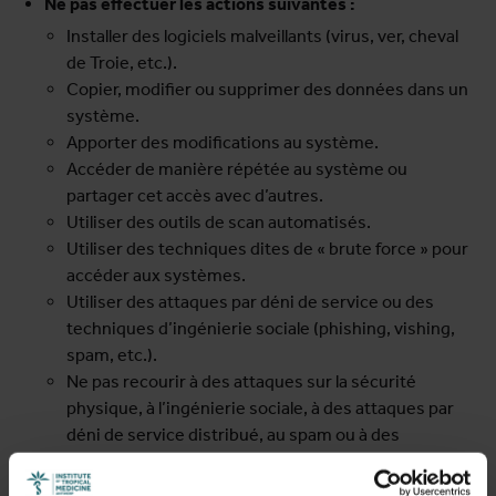
Ne pas effectuer les actions suivantes :
Installer des logiciels malveillants (virus, ver, cheval
de Troie, etc.).
Copier, modifier ou supprimer des données dans un
système.
Apporter des modifications au système.
Accéder de manière répétée au système ou
partager cet accès avec d’autres.
Utiliser des outils de scan automatisés.
Utiliser des techniques dites de « brute force » pour
accéder aux systèmes.
Utiliser des attaques par déni de service ou des
techniques d’ingénierie sociale (phishing, vishing,
spam, etc.).
Ne pas recourir à des attaques sur la sécurité
physique, à l’ingénierie sociale, à des attaques par
déni de service distribué, au spam ou à des
applications tierces.
Supprimer immédiatement toutes les données