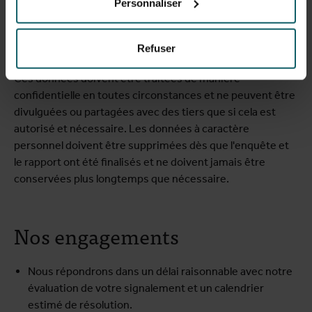
Personnaliser
données doit toujours être limité à ce qui est nécessaire
aux fins de l'enquête, même lorsque les données sont
pseudonymisées.
Refuser
Ces données doivent être traitées de manière
confidentielle en toutes circonstances et ne peuvent être
divulguées ou partagées avec des tiers que si cela est
autorisé et nécessaire. Les données à caractère
personnel doivent être supprimées dès que l'enquête et
le rapport ont été finalisés et ne doivent jamais être
conservées plus longtemps que nécessaire.
Nos engagements
Nous répondrons dans un délai raisonnable avec notre
évaluation de votre signalement et un calendrier
estimé de résolution.