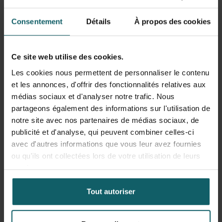
obtenues via la vulnérabilité après le signalement.
Ne pas effectuer d'actions susceptibles d'affecter le
Consentement
Détails
À propos des cookies
bon fonctionnement du système, notamment en
termes de disponibilité, de performance, de
confidentialité ou d'intégrité des données.
Ce site web utilise des cookies.
Les actions dans le cadre de cette politique doivent se
Les cookies nous permettent de personnaliser le contenu
limiter à des tests visant à identifier des vulnérabilités
et les annonces, d'offrir des fonctionnalités relatives aux
potentielles et au partage de ces informations avec l'IMT.
médias sociaux et d'analyser notre trafic. Nous
partageons également des informations sur l'utilisation de
notre site avec nos partenaires de médias sociaux, de
Traitement des données à caractère
publicité et d'analyse, qui peuvent combiner celles-ci
personnel (RGPD)
avec d'autres informations que vous leur avez fournies
ou qu'ils ont collectées lors de votre utilisation de leurs
services.
Dans le cadre de vos recherches en matière de
vulnérabilités, vous pouvez être amené à traiter des
Tout autoriser
données à caractère personnel, même de manière
incidente. Conformément au Règlement général sur la
protection des données (RGPD), le traitement de ces