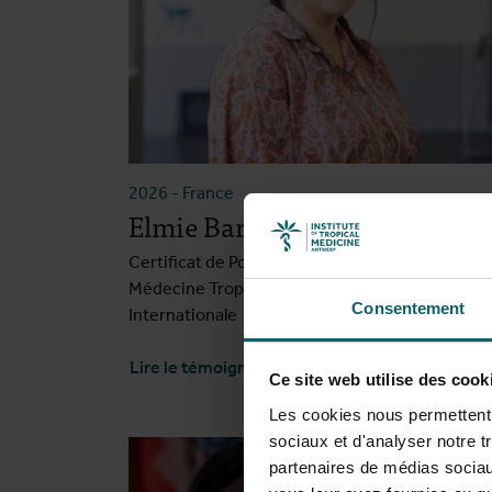
2026
-
France
Elmie Barandon
Certificat de Postgraduat - Introduction à la
Médecine Tropicale et Défis en Santé
Consentement
Internationale
Lire le témoignage
Ce site web utilise des cook
Les cookies nous permettent d
sociaux et d'analyser notre t
partenaires de médias sociaux