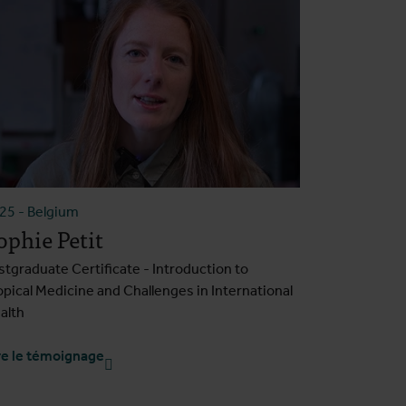
025
-
Belgium
ophie Petit
stgraduate Certificate - Introduction to
opical Medicine and Challenges in International
alth
re le témoignage