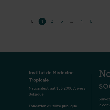
Page suiva
1
2
3
...
4
No
Institut de Médecine
so
Tropicale
Nationalestraat 155 2000 Anvers,
Belgique
Suivez
la con
Fondation d'utilité publique