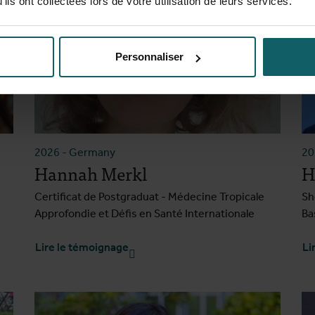
ils ont collectées lors de votre utilisation de leurs services.
Personnaliser
2026
-
Germany
2
Hannah Merkl
H
Certificat de Postgraduat - Médecine Tropicale
Sh
Approfondie et Défis en Santé Internationale
Ba
Lire le témoignage
Li