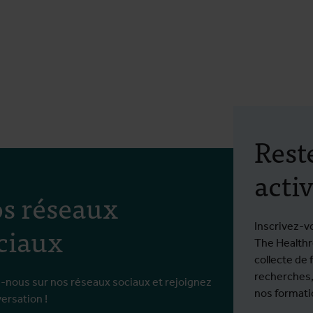
nte
Rest
activ
s réseaux
ciaux
Inscrivez-v
The Healthro
collecte de 
recherches,
-nous sur nos réseaux sociaux et rejoignez
nos formatio
versation !