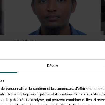
2026
-
Ethiopia
2
Dagmawi Woldesenbet
Z
Patient Immunomonitoring II – a Deep Dive in Lab
Cl
Procedures
Tu
Détails
Lire le témoignage
Li
ies.
e personnaliser le contenu et les annonces, d'offrir des fonctio
rafic. Nous partageons également des informations sur l'utilisati
, de publicité et d'analyse, qui peuvent combiner celles-ci avec