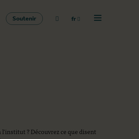
Soutenir
go to search
fr
Ouvrir le menu
fr
en
nl
l'institut ? Découvrez ce que disent