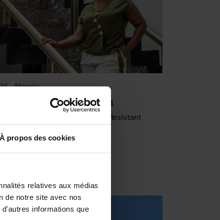
026
-
Nigeria
eynab Olamide Rabiu
inical Decision-Making for Drug-Resistant
berculosis
À propos des cookies
re le témoignage
nnalités relatives aux médias
on de notre site avec nos
 d'autres informations que