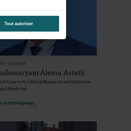
Tout autoriser
026
-
Ethiopia
ailemaryam Alemu Astatk
ort Course in Clinical Research and Evidence-
sed Medicine
re le témoignage