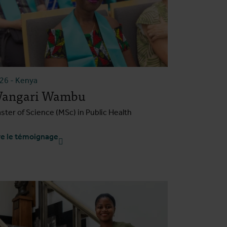
026
-
Kenya
angari Wambu
ster of Science (MSc) in Public Health
re le témoignage