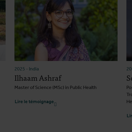
2025
-
India
2
Ilhaam Ashraf
S
Master of Science (MSc) in Public Health
Po
Tr
Lire le témoignage
He
Li