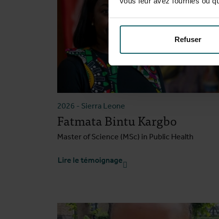
vous leur avez fournies ou qu'
Refuser
2026
-
Sierra Leone
Fatmata Bintu Kargbo
Master of Science (MSc) in Public Health
Lire le témoignage