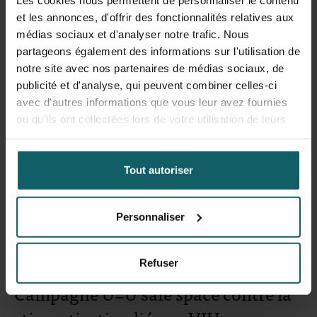
et les annonces, d'offrir des fonctionnalités relatives aux
Découvrez ce projet
médias sociaux et d'analyser notre trafic. Nous
partageons également des informations sur l'utilisation de
notre site avec nos partenaires de médias sociaux, de
publicité et d'analyse, qui peuvent combiner celles-ci
avec d'autres informations que vous leur avez fournies
ou qu'ils ont collectées lors de votre utilisation de leurs
services.
Tout autoriser
Personnaliser
Refuser
Campagne U=U safe space contre la