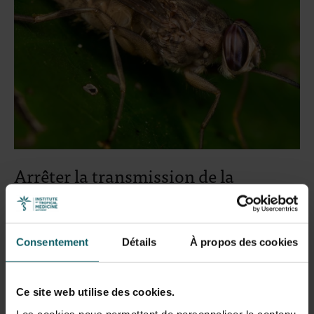
Arrêter la transmission de la
trypanosomiase humaine Africaine
due à T.b.gambiense (StrogHAT)
Consentement
Détails
À propos des cookies
En facilitant le diagnostic, en améliorant l'acceptabilité et
l'accès au traitement, StrogHAT contribuera à atteindre
l'objectif de l'Organisation Mondiale de la Santé, qui est de
Ce site web utilise des cookies.
mettre fin à la transmission de cette maladie d'ici 2030.
Les cookies nous permettent de personnaliser le contenu