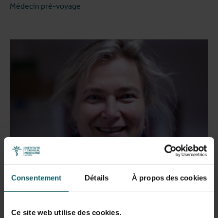
Médecin pré-voyage
Consentement
Détails
À propos des cookies
de Jong Bouke
Ce site web utilise des cookies.
Médecin