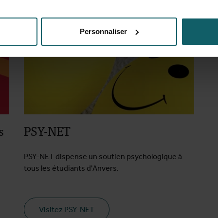
Personnaliser
s
PSY-NET
PSY-NET dispense un soutien psychologique à
tous les étudiants d'Anvers.
Visitez PSY-NET