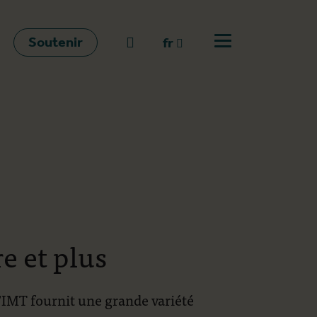
Soutenir
go to search
fr
Ouvrir le menu
fr
en
nl
re et plus
l'IMT fournit une grande variété