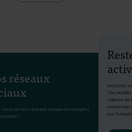
Rest
activ
s réseaux
ciaux
Inscrivez-v
The Healthro
collecte de 
recherches,
-nous sur nos réseaux sociaux et rejoignez
nos formatio
versation !