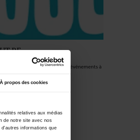
UT.BE
T.BE vous donne un aperçu des événements à
nir à Anvers (en néerlandais).
À propos des cookies
Visitez OUT.BE
nnalités relatives aux médias
on de notre site avec nos
 d'autres informations que