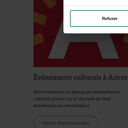
Refuser
Événements culturels à Anver
Vous trouverez un aperçu des événements
culturels à venir sur le site web de Stad
Antwerpen (en néerlandais).
Visitez Stad Antwerpen