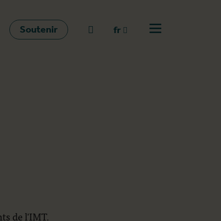
Soutenir
go to search
fr
Ouvrir le menu
fr
en
nl
s de l'IMT.