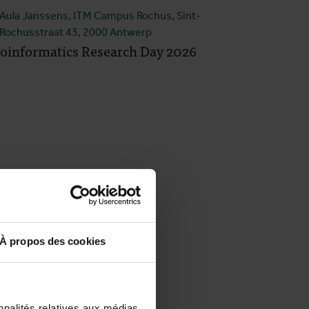
Aula Janssens, ITM Campus Rochus, Sint-
Rochusstraat 43, 2000 Antwerp
oinformatics Research Day 2026
À propos des cookies
nnalités relatives aux médias