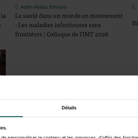
Addis Ababa, Ethiopia
 la
La santé dans un monde en mouvement
Bi
n
: Les maladies infectieuses sans
frontières | Colloque de l'IMT 2026
Détails
ies.
e personnaliser le contenu et les annonces, d'offrir des fonctio