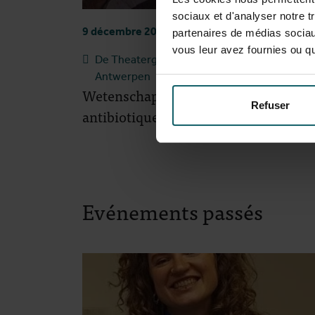
sociaux et d'analyser notre t
9 décembre 2026
partenaires de médias sociaux
vous leur avez fournies ou qu'
De Theatergarage, Bouwhandelstraat 72, 21
Antwerpen
Wetenschap Centraal : Les
Refuser
antibiotiques sous pression
Evénements passés