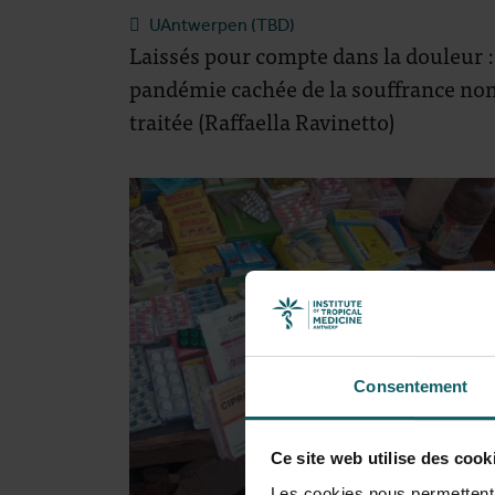
UAntwerpen (TBD)
Laissés pour compte dans la douleur :
pandémie cachée de la souffrance no
traitée (Raffaella Ravinetto)
Consentement
Ce site web utilise des cook
Les cookies nous permettent d