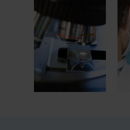
ARTICLES
HI
D'