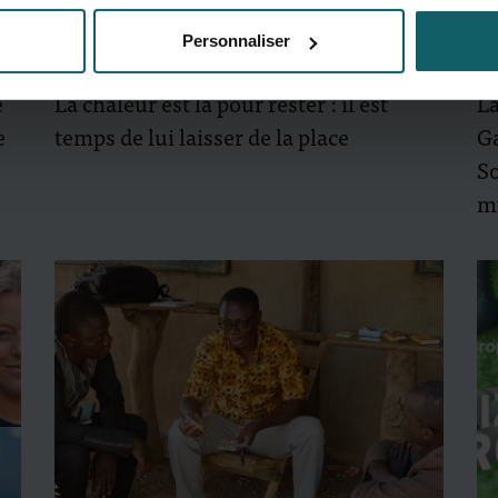
Personnaliser
29 juin 2026
- Articles d'opinion
25
é
La chaleur est là pour rester : il est
La
e
temps de lui laisser de la place
G
So
m