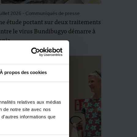
juillet 2026
- Communiqués de presse
e étude portant sur deux traitements
ntre le virus Bundibugyo démarre à
unia
À propos des cookies
nnalités relatives aux médias
on de notre site avec nos
 d'autres informations que