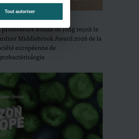
Tout autoriser
 juin 2026
- Articles
 professeure Bouke de Jong reçoit le
ardner Middlebrook Award 2026 de la
ciété européenne de
ycobactériologie