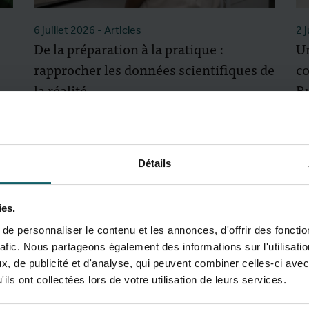
6 juillet 2026
- Articles
2 
De la préparation à la pratique :
Un
rapprocher les données scientifiques de
co
la réalité
B
Détails
ies.
e personnaliser le contenu et les annonces, d'offrir des fonctio
rafic. Nous partageons également des informations sur l'utilisati
, de publicité et d'analyse, qui peuvent combiner celles-ci avec
ils ont collectées lors de votre utilisation de leurs services.