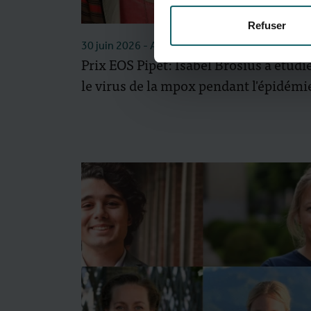
Refuser
30 juin 2026
- Articles
Prix EOS Pipet: Isabel Brosius a étudi
le virus de la mpox pendant l'épidémi