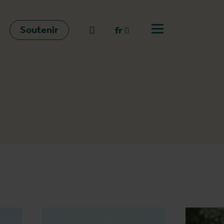
Soutenir
go to search
fr
Ouvrir le menu
fr
en
nl