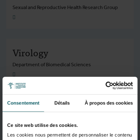
Sexual and Reproductive Health Research Group
Plus d'info
Virology
Department of Biomedical Sciences
Plus d'info
Consentement
Détails
À propos des cookies
Clinical Reference
Laboratory
Ce site web utilise des cookies.
Medical Services
Les cookies nous permettent de personnaliser le contenu