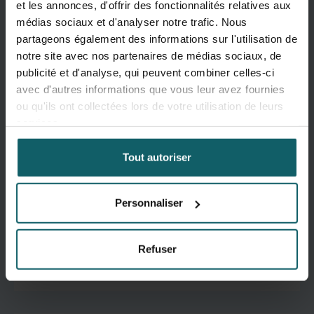
et les annonces, d'offrir des fonctionnalités relatives aux
Plus d'info
médias sociaux et d'analyser notre trafic. Nous
partageons également des informations sur l'utilisation de
notre site avec nos partenaires de médias sociaux, de
publicité et d'analyse, qui peuvent combiner celles-ci
Mycobacteriology
avec d'autres informations que vous leur avez fournies
ou qu'ils ont collectées lors de votre utilisation de leurs
Department of Biomedical Sciences
services.
Plus d'info
Tout autoriser
Personnaliser
Entomology
Department of Biomedical Sciences
Refuser
Plus d'info