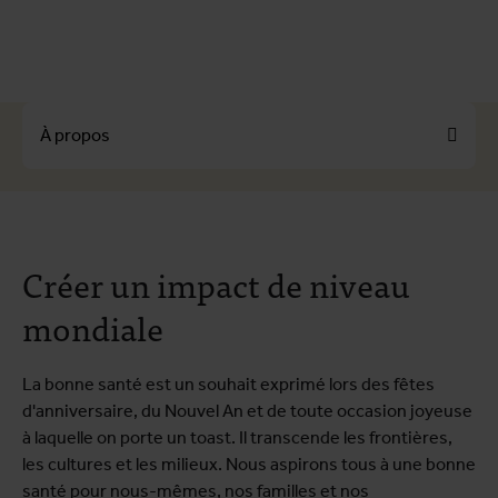
À propos
À propos
Créer un impact de niveau
Comment nous soutenir?
Votre don
mondiale
La bonne santé est un souhait exprimé lors des fêtes
d'anniversaire, du Nouvel An et de toute occasion joyeuse
à laquelle on porte un toast. Il transcende les frontières,
les cultures et les milieux. Nous aspirons tous à une bonne
santé pour nous-mêmes, nos familles et nos