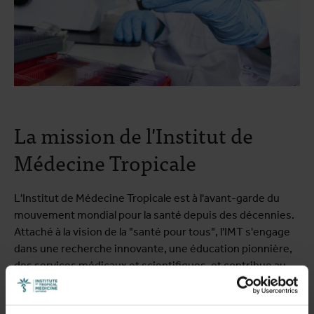
La mission de l'Institut de
Médecine Tropicale
L'Institut de Médecine Tropicale est à l'avant-garde du
mouvement mondial pour la santé depuis des décennies.
Attaché à la vision de la "santé pour tous", l'IMT s'engage
dans une recherche innovante, une éducation pionnière,
des services médicaux et scientifiques, et contribue au
renforcement des capacités dans le monde entier. Notre
engagement dépasse les frontières géographiques et