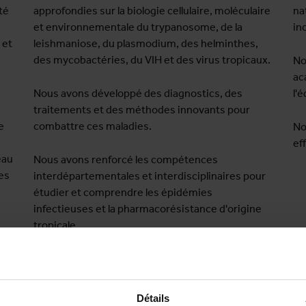
té
approfondies sur la biologie cellulaire, moléculaire
na
et environnementale du trypanosome, de la
in
 et
leishmaniose, du plasmodium, des helminthes,
des mycobactéries, du VIH et des virus tropicaux.
No
ac
Nous avons développé des diagnostics, des
l'
traitements et des méthodes innovants pour
e
combattre ces maladies.
No
ef
eau
Nous avons renforcé les compétences
es
interdépartementales et interdisciplinaires pour
étudier et comprendre les épidémies
infectieuses et la pharmacorésistance d'origine
tropicale.
 de
Nous avons démontré, y compris à l’échelle
internationale, notre expertise dans le domaine
des essais cliniques.
Détails