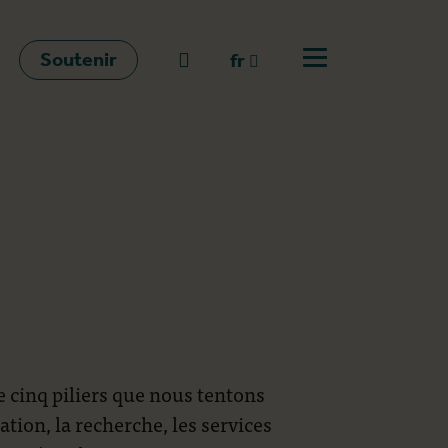
Soutenir
go to search
fr
Ouvrir le menu
fr
en
nl
e cinq piliers que nous tentons
tion, la recherche, les services