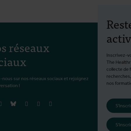
Rest
activ
s réseaux
ciaux
Inscrivez-v
The Healthro
collecte de 
recherches,
-nous sur nos réseaux sociaux et rejoignez
nos formatio
versation !
book
instagram
bluesky
linkedIn
youtube
vimeo
S'inscr
S'inscr