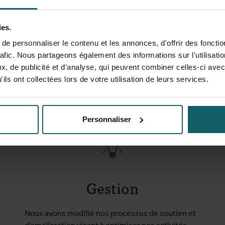
Nous avons apporté des contributions pionnières
et percutantes aux soins de santé universels
ies.
grâce à la recherche empirique et politique, la
e personnaliser le contenu et les annonces, d'offrir des fonctio
formation théorique et la gestion des
rafic. Nous partageons également des informations sur l'utilisati
connaissances.
, de publicité et d'analyse, qui peuvent combiner celles-ci avec
ils ont collectées lors de votre utilisation de leurs services.
Personnaliser
Gestion
Nous avons modifié nos processus de soutien et