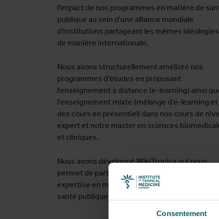
l'impact de nos programmes en matière de san
publique au sein d'une alliance mondiale
d'institutions partageant les mêmes idéologies
de manière internationale.
Nous avons structurellement amélioré nos
programmes d'études en proposant
l'enseignement à distance (e-learning) ainsi qu
l’enseignement mixte (mélange d’e-learning et
des cours en présentiel) dans nos cours de niv
expert et notre master en sciences biomédical
et cliniques.
Nous avons développé WikiTropica qui nous
permet de partager et de développer notre
expertise en matière de maladies tropicales et
santé publique dans le monde entier.
Consentement