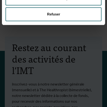
+32 (0)3 821 30 00
Refuser
Restez au courant
des activités de
l'IMT
Inscrivez-vous à notre newsletter générale
(mensuelle) et à The Healthropist (bimestrielle),
notre newsletter dédiée à la collecte de fonds,
pour recevoir des informations sur nos