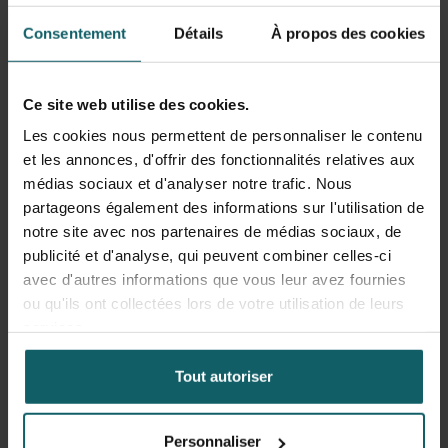
Pendant les horaires de bureau
Consentement
Détails
À propos des cookies
Contactez-nous dès que possible pendant nos
horaires de bureau (en semaine, de 9 h à 17 h).
Nous évaluerons si un traitement est indiqué.
Ce site web utilise des cookies.
Les cookies nous permettent de personnaliser le contenu
Institut de Médecine Tropicale
et les annonces, d'offrir des fonctionnalités relatives aux
medsec@itg.be
médias sociaux et d'analyser notre trafic. Nous
+32 (0)3 247 66 66
partageons également des informations sur l'utilisation de
notre site avec nos partenaires de médias sociaux, de
Hors les horaires de bureau
publicité et d'analyse, qui peuvent combiner celles-ci
avec d'autres informations que vous leur avez fournies
ou qu'ils ont collectées lors de votre utilisation de leurs
Contactez l'hôpital universitaire d'Anvers
services.
(
Universitair Ziekenhuis Antwerpen
, UZA).
Indiquez-leur que nous surveillons votre
Tout autoriser
situation aussi.
Hôpital universitaire d'Anvers
Personnaliser