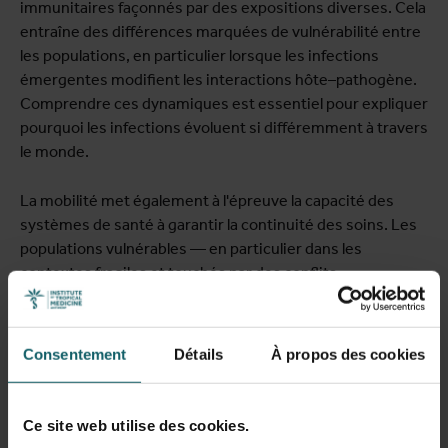
immunitaires façonnés par des expositions diverses. Cela
entraîne des différences marquées de vulnérabilité entre
les populations, en particulier lorsque les infections
émergentes modifient les interactions hôte–pathogène.
Comprendre ces dynamiques est essentiel pour expliquer
pourquoi les infections évoluent si différemment à travers
le monde.
La mobilité met également à l'épreuve la capacité des
systèmes de santé à garantir la continuité des soins. Les
populations vulnérables — en particulier dans les
contextes fragiles et touchés par des conflits —
subissent des interruptions de traitement, de vaccination
et d'accès aux médicaments. Par ailleurs, l'évolution des
priorités de financement et la diminution du soutien
Consentement
Détails
À propos des cookies
international exercent une pression accrue sur les
systèmes de santé, soulevant des questions urgentes de
durabilité et de résilience.
Ce site web utilise des cookies.