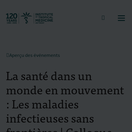
Retourner à la page d'accueil
go to sear
Ouvr
Aperçu des événements
La santé dans un
monde en mouvement
: Les maladies
infectieuses sans
frontières | Colloque