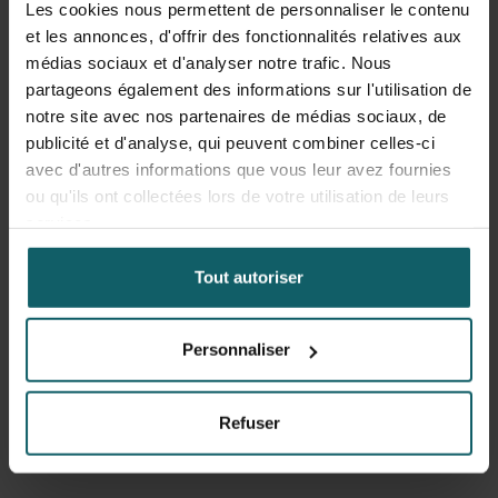
Les cookies nous permettent de personnaliser le contenu
Les avancées en matière de technologies numériques et
et les annonces, d'offrir des fonctionnalités relatives aux
de systèmes de surveillance offrent de nouvelles
médias sociaux et d'analyser notre trafic. Nous
opportunités pour suivre et répondre aux menaces liées
partageons également des informations sur l'utilisation de
aux maladies infectieuses dans un monde en mouvement
notre site avec nos partenaires de médias sociaux, de
constant, notamment grâce aux données mobiles et à des
publicité et d'analyse, qui peuvent combiner celles-ci
approches innovantes de suivi.
avec d'autres informations que vous leur avez fournies
ou qu'ils ont collectées lors de votre utilisation de leurs
Le colloque est structuré autour de six sessions
services.
thématiques, couvrant les infections émergentes et les
changements environnementaux, la biologie des maladies
Tout autoriser
et la résistance, l'urbanisation, la continuité des soins, la
durabilité et le financement de la santé, ainsi que la
surveillance. Il offrira une plateforme d'échange
Personnaliser
scientifique, de réflexion critique et de collaboration.
Plus d'informations sont disponibles sur
le site web de la
Refuser
conférence
.