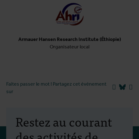
Armauer Hansen Research Institute (Éthiopie)
Organisateur local
Faites passer le mot ! Partagez cet événement
Facebook
Blues
Li
sur
Restez au courant
des activités de