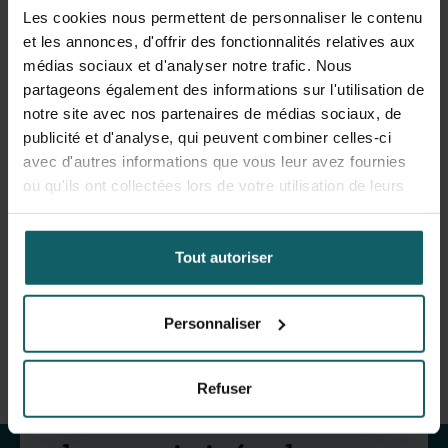
Les cookies nous permettent de personnaliser le contenu
Humaine et en Démographie) in Benin, The National
et les annonces, d'offrir des fonctionnalités relatives aux
Maternal and Child Health Centre (NMCHC) in Cambodia
médias sociaux et d'analyser notre trafic. Nous
and with the World Health Organization and Jhpiego in
partageons également des informations sur l'utilisation de
Afghanistan.
notre site avec nos partenaires de médias sociaux, de
publicité et d'analyse, qui peuvent combiner celles-ci
Prior to joining ITM, I worked as a post-doctoral
avec d'autres informations que vous leur avez fournies
researcher at the Sydney School of Public Health,
ou qu'ils ont collectées lors de votre utilisation de leurs
University of Sydney in maternal and perinatal health and
services.
where I also hold an honorary position. I have also
previously worked at the icddr,b in Bangladesh on several
Tout autoriser
maternal and newborn health programming and
evaluation projects and at The George Institute for Global
Health in Australia on various injury prevention programs.
Personnaliser
Restez au courant
Refuser