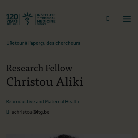
Retourner à la page d'accueil
go to sear
Ouvr
Retour à l'aperçu des chercheurs
Research Fellow
Christou Aliki
Reproductive and Maternal Health
achristou@itg.be