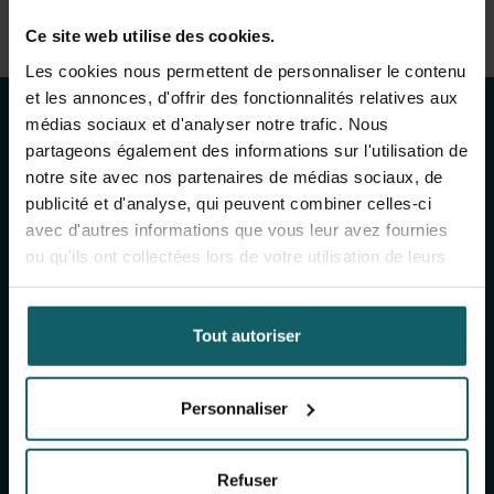
Voir la liste complète des publications
Restez au courant
Ce site web utilise des cookies.
View full fingerprint
Les cookies nous permettent de personnaliser le contenu
Voir la liste complète des projéts
des activités de
et les annonces, d'offrir des fonctionnalités relatives aux
médias sociaux et d'analyser notre trafic. Nous
l'IMT
partageons également des informations sur l'utilisation de
notre site avec nos partenaires de médias sociaux, de
publicité et d'analyse, qui peuvent combiner celles-ci
avec d'autres informations que vous leur avez fournies
Inscrivez-vous à notre newsletter générale
ou qu'ils ont collectées lors de votre utilisation de leurs
(mensuelle) et à The Healthropist (bimestrielle),
services.
notre newsletter dédiée à la collecte de fonds,
pour recevoir des informations sur nos
Tout autoriser
recherches, nos projets, nos idées, nos
événements à venir, nos formations, et bien plus
encore !
Personnaliser
S'inscrire à notre newsletter générale
Refuser