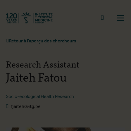
Retourner à la page d'accueil
go to sear
Ouvr
Retour à l'aperçu des chercheurs
Research Assistant
Jaiteh Fatou
Socio-ecological Health Research
fjaiteh@itg.be