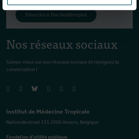
S'inscrire à The Healthropist
Nos réseaux sociaux
Suivez-nous sur nos réseaux sociaux et rejoignez la
conversation !
facebook
instagram
bluesky
linkedIn
youtube
vimeo
Institut de Médecine Tropicale
Nationalestraat 155 2000 Anvers, Belgique
Fondation d'utilité publique