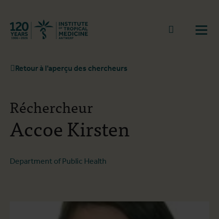
Retourner à la page d'accueil
go to sear
Ouvr
Retour à l'aperçu des chercheurs
Réchercheur
Accoe Kirsten
Department of Public Health