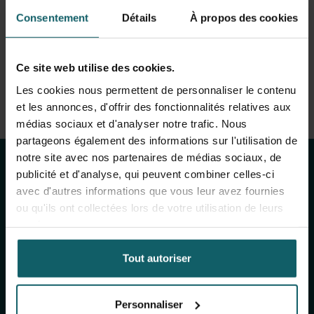
over in participatory action research, qualitatitive
View full fingerprint
Consentement
Détails
À propos des cookies
research methods, implementation research on health
Voir la liste complète des projéts
systems, resilience & fragility, capacity building of local
health systems, governance, community participation
Ce site web utilise des cookies.
Les cookies nous permettent de personnaliser le contenu
et les annonces, d'offrir des fonctionnalités relatives aux
Restez au courant
médias sociaux et d'analyser notre trafic. Nous
partageons également des informations sur l'utilisation de
des activités de
notre site avec nos partenaires de médias sociaux, de
publicité et d'analyse, qui peuvent combiner celles-ci
l'IMT
avec d'autres informations que vous leur avez fournies
ou qu'ils ont collectées lors de votre utilisation de leurs
services.
Inscrivez-vous à notre newsletter générale
(mensuelle) et à The Healthropist (bimestrielle),
Tout autoriser
notre newsletter dédiée à la collecte de fonds,
pour recevoir des informations sur nos
recherches, nos projets, nos idées, nos
Personnaliser