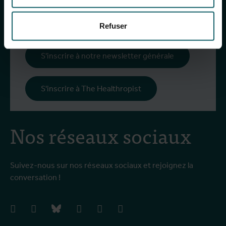
événements à venir, nos formations, et bien plus
encore !
Refuser
S'inscrire à notre newsletter générale
S'inscrire à The Healthropist
Nos réseaux sociaux
Suivez-nous sur nos réseaux sociaux et rejoignez la
conversation !
facebook
instagram
bluesky
linkedIn
youtube
vimeo