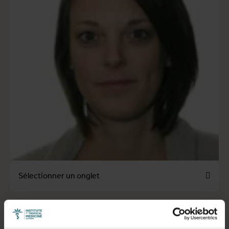
Sélectionner un onglet
Voir la liste complète des publications
Expertise in health policy systems research (HPSR), more