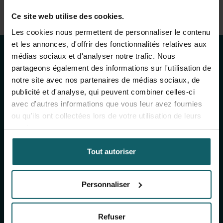
Voir la liste complète des publications
Restez au courant
Ce site web utilise des cookies.
View full fingerprint
Les cookies nous permettent de personnaliser le contenu
Voir la liste complète des projéts
des activités de
et les annonces, d'offrir des fonctionnalités relatives aux
médias sociaux et d'analyser notre trafic. Nous
l'IMT
partageons également des informations sur l'utilisation de
notre site avec nos partenaires de médias sociaux, de
publicité et d'analyse, qui peuvent combiner celles-ci
avec d'autres informations que vous leur avez fournies
Inscrivez-vous à notre newsletter générale
ou qu'ils ont collectées lors de votre utilisation de leurs
(mensuelle) et à The Healthropist (bimestrielle),
services.
notre newsletter dédiée à la collecte de fonds,
pour recevoir des informations sur nos
Tout autoriser
recherches, nos projets, nos idées, nos
événements à venir, nos formations, et bien plus
encore !
Personnaliser
S'inscrire à notre newsletter générale
Refuser