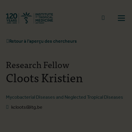
Retourner à la page d'accueil
go to sear
Ouvr
Retour à l'aperçu des chercheurs
Research Fellow
Cloots Kristien
Mycobacterial Diseases and Neglected Tropical Diseases
kcloots@itg.be