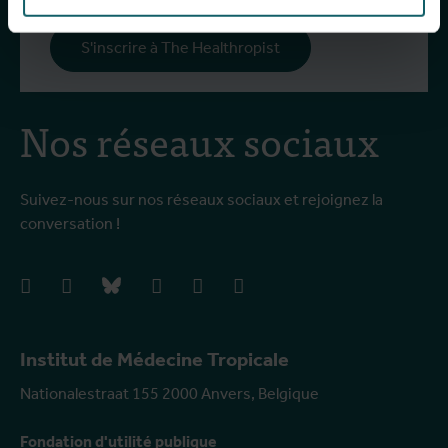
S'inscrire à The Healthropist
Nos réseaux sociaux
Suivez-nous sur nos réseaux sociaux et rejoignez la
conversation !
facebook
instagram
bluesky
linkedIn
youtube
vimeo
Institut de Médecine Tropicale
Nationalestraat 155 2000 Anvers, Belgique
Fondation d'utilité publique