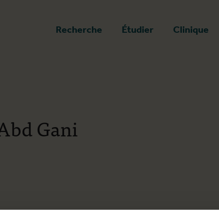
a page d'accueil
Recherche
Étudier
Clinique
 Abd Gani
e