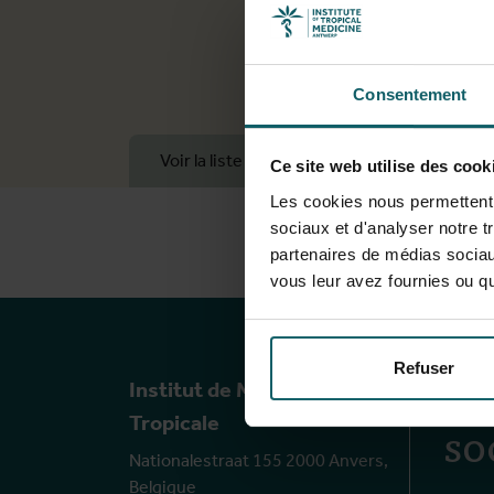
Consentement
Voir la liste complète des publications
Ce site web utilise des cook
Les cookies nous permettent d
sociaux et d'analyser notre t
partenaires de médias sociaux
vous leur avez fournies ou qu'
No
Refuser
Institut de Médecine
so
Tropicale
Nationalestraat 155 2000 Anvers,
Belgique