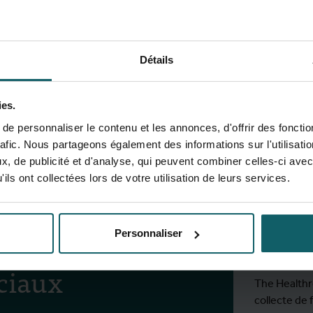
Détails
View full fingerprint
Voir la liste complète des pr
ies.
e personnaliser le contenu et les annonces, d'offrir des fonctio
rafic. Nous partageons également des informations sur l'utilisati
, de publicité et d'analyse, qui peuvent combiner celles-ci avec
Rest
ils ont collectées lors de votre utilisation de leurs services.
activ
s réseaux
Personnaliser
ciaux
Inscrivez-v
The Healthro
collecte de 