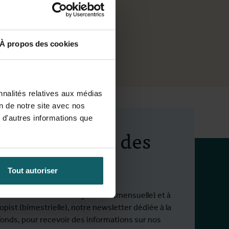
À propos des cookies
ojéts
nnalités relatives aux médias
on de notre site avec nos
 d'autres informations que
ez au courant des
ités de l'IMT
Tout autoriser
ous à notre newsletter générale (mensuelle) et à
pist (bimestrielle), notre newsletter dédiée à la
fonds, pour recevoir des informations sur nos