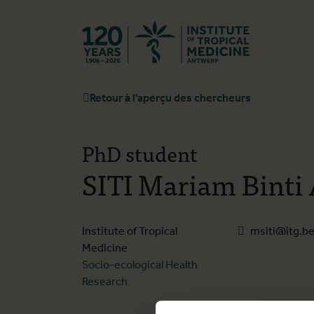
Retourner à l
Retour à l'aperçu des chercheurs
PhD student
SITI Mariam Binti
Institute of Tropical
msiti@itg.b
Medicine
Socio-ecological Health
Research