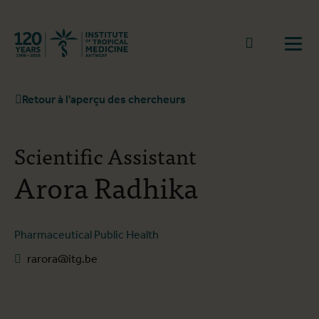
Retourner à la page d'accueil
go to sear
Ouvr
Retour à l'aperçu des chercheurs
Scientific Assistant
Arora Radhika
Pharmaceutical Public Health
rarora@itg.be