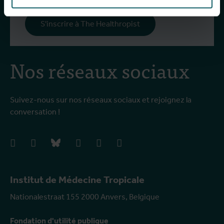
S'inscrire à The Healthropist
Nos réseaux sociaux
Suivez-nous sur nos réseaux sociaux et rejoignez la
conversation !
facebook
instagram
bluesky
linkedIn
youtube
vimeo
Institut de Médecine Tropicale
Nationalestraat 155 2000 Anvers, Belgique
Fondation d'utilité publique