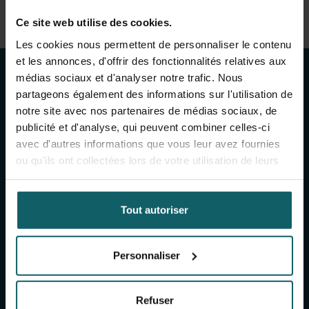
Voir la liste complète des publications
Restez au courant
Ce site web utilise des cookies.
View full fingerprint
Les cookies nous permettent de personnaliser le contenu
Voir la liste complète des projéts
des activités de
et les annonces, d'offrir des fonctionnalités relatives aux
médias sociaux et d'analyser notre trafic. Nous
l'IMT
partageons également des informations sur l'utilisation de
notre site avec nos partenaires de médias sociaux, de
publicité et d'analyse, qui peuvent combiner celles-ci
avec d'autres informations que vous leur avez fournies
Inscrivez-vous à notre newsletter générale
ou qu'ils ont collectées lors de votre utilisation de leurs
(mensuelle) et à The Healthropist (bimestrielle),
services.
notre newsletter dédiée à la collecte de fonds,
pour recevoir des informations sur nos
Tout autoriser
recherches, nos projets, nos idées, nos
événements à venir, nos formations, et bien plus
encore !
Personnaliser
S'inscrire à notre newsletter générale
Refuser