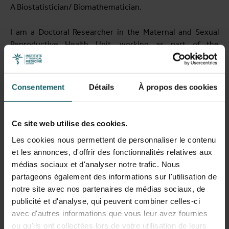
Voir la liste complète des publications
A Biostatistician/ Biomathematician.
View full fingerprint
I am a Doctoral Researcher in the Maternal and Sexual
Voir la liste complète des projéts
Reproductive Health Unit, working as part of the
UrbanBirthCollective
project. I am specifically using a
system dynamics approach to quantitatively model urban
maternal health systems and geospatial analysis to
Consentement
Détails
À propos des cookies
visualize disparities in urban maternal healthcare access.
These will aid in identifying potential improvements and
policy interventions that can enhance maternal health
Ce site web utilise des cookies.
outcomes.
Les cookies nous permettent de personnaliser le contenu
et les annonces, d'offrir des fonctionnalités relatives aux
My research interests are maternal, newborn, and child
médias sociaux et d'analyser notre trafic. Nous
health, specifically statistical/mathematical methodology
partageons également des informations sur l'utilisation de
and applications for improving maternal healthcare in
notre site avec nos partenaires de médias sociaux, de
Sub-Saharan Africa.
publicité et d'analyse, qui peuvent combiner celles-ci
avec d'autres informations que vous leur avez fournies
ou qu'ils ont collectées lors de votre utilisation de leurs