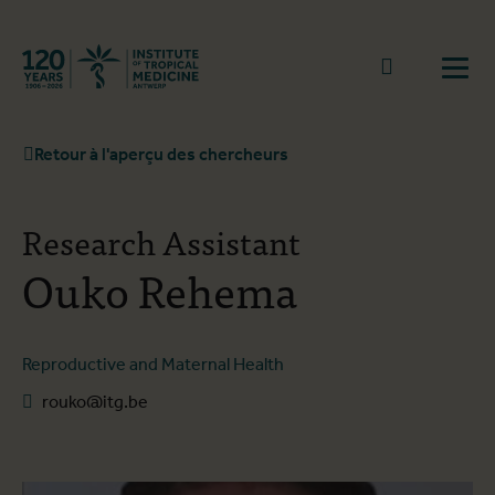
Retourner à la page d'accueil
go to sear
Ouvr
Retour à l'aperçu des chercheurs
Research Assistant
Ouko Rehema
Reproductive and Maternal Health
rouko@itg.be