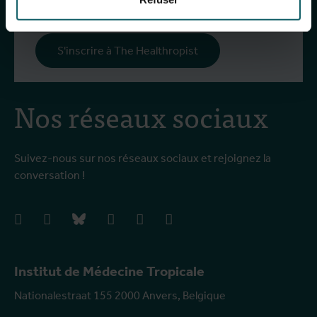
S'inscrire à notre newsletter générale
S'inscrire à The Healthropist
Nos réseaux sociaux
Suivez-nous sur nos réseaux sociaux et rejoignez la
conversation !
facebook
instagram
bluesky
linkedIn
youtube
vimeo
Institut de Médecine Tropicale
Nationalestraat 155 2000 Anvers, Belgique