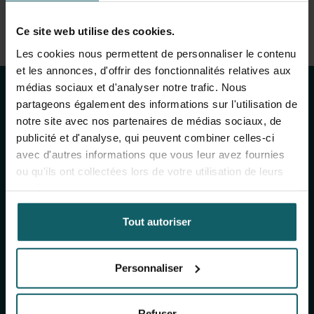
Voir la liste complète des publications
Ce site web utilise des cookies.
Restez au courant
View full fingerprint
Les cookies nous permettent de personnaliser le contenu
Voir la liste complète des projéts
et les annonces, d'offrir des fonctionnalités relatives aux
des activités de
médias sociaux et d'analyser notre trafic. Nous
partageons également des informations sur l'utilisation de
l'IMT
notre site avec nos partenaires de médias sociaux, de
publicité et d'analyse, qui peuvent combiner celles-ci
avec d'autres informations que vous leur avez fournies
Inscrivez-vous à notre newsletter générale
ou qu'ils ont collectées lors de votre utilisation de leurs
(mensuelle) et à The Healthropist (bimestrielle),
services.
notre newsletter dédiée à la collecte de fonds,
pour recevoir des informations sur nos
Tout autoriser
recherches, nos projets, nos idées, nos
événements à venir, nos formations, et bien plus
encore !
Personnaliser
Refuser