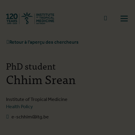
Retourner à la page d'accueil
go to sear
Ouvr
Retour à l'aperçu des chercheurs
PhD student
Chhim Srean
Institute of Tropical Medicine
Health Policy
e-schhim@itg.be