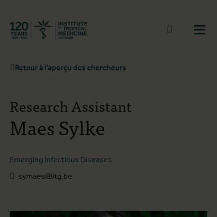
Retourner à la page d'accueil
go to sear
Ouvr
Retour à l'aperçu des chercheurs
Research Assistant
Maes Sylke
Emerging Infectious Diseases
symaes@itg.be