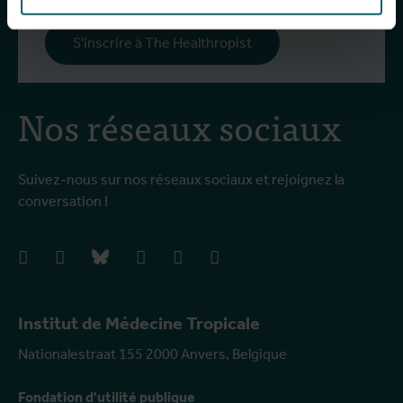
S'inscrire à The Healthropist
Nos réseaux sociaux
Suivez-nous sur nos réseaux sociaux et rejoignez la
conversation !
facebook
instagram
bluesky
linkedIn
youtube
vimeo
Institut de Médecine Tropicale
Nationalestraat 155 2000 Anvers, Belgique
Fondation d'utilité publique