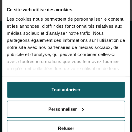
Voir la liste complète des publications
Restez au courant
Ce site web utilise des cookies.
View full fingerprint
Les cookies nous permettent de personnaliser le contenu
Voir la liste complète des projéts
des activités de
et les annonces, d'offrir des fonctionnalités relatives aux
médias sociaux et d'analyser notre trafic. Nous
l'IMT
partageons également des informations sur l'utilisation de
notre site avec nos partenaires de médias sociaux, de
publicité et d'analyse, qui peuvent combiner celles-ci
avec d'autres informations que vous leur avez fournies
Inscrivez-vous à notre newsletter générale
ou qu'ils ont collectées lors de votre utilisation de leurs
(mensuelle) et à The Healthropist (bimestrielle),
services.
notre newsletter dédiée à la collecte de fonds,
pour recevoir des informations sur nos
Tout autoriser
recherches, nos projets, nos idées, nos
événements à venir, nos formations, et bien plus
encore !
Personnaliser
S'inscrire à notre newsletter générale
Refuser