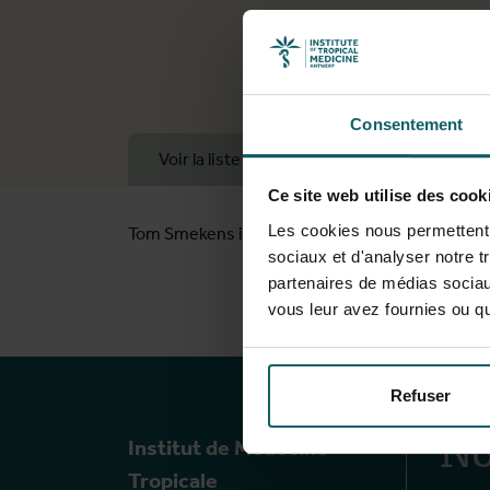
Consentement
Voir la liste complète des publications
Ce site web utilise des cook
Les cookies nous permettent d
Tom Smekens is the departmental statistician w
sociaux et d'analyser notre t
partenaires de médias sociaux
vous leur avez fournies ou qu'
Refuser
No
Institut de Médecine
Tropicale