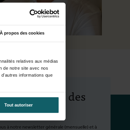
À propos des cookies
ojéts
nnalités relatives aux médias
on de notre site avec nos
 d'autres informations que
ez au courant des
ités de l'IMT
Tout autoriser
ous à notre newsletter générale (mensuelle) et à