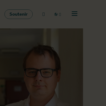
Soutenir
go to search
fr
Ouvrir le menu
fr
en
nl