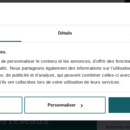
Détails
View full fingerprint
Voir la liste complète des pr
ies.
e personnaliser le contenu et les annonces, d'offrir des fonctio
ithin the Department of Public Health.
rafic. Nous partageons également des informations sur l'utilisati
, de publicité et d'analyse, qui peuvent combiner celles-ci avec
ils ont collectées lors de votre utilisation de leurs services.
Rest
activ
Personnaliser
s réseaux
Inscrivez-v