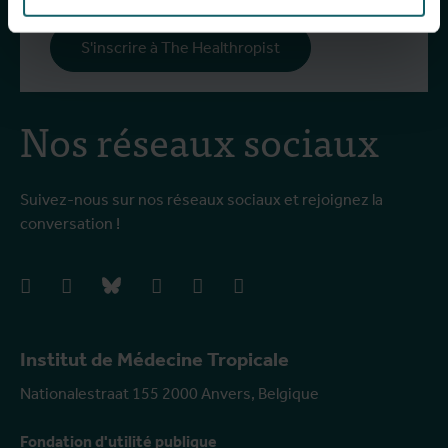
S'inscrire à The Healthropist
Nos réseaux sociaux
Suivez-nous sur nos réseaux sociaux et rejoignez la
conversation !
facebook
instagram
bluesky
linkedIn
youtube
vimeo
Institut de Médecine Tropicale
Nationalestraat 155 2000 Anvers, Belgique
Fondation d'utilité publique