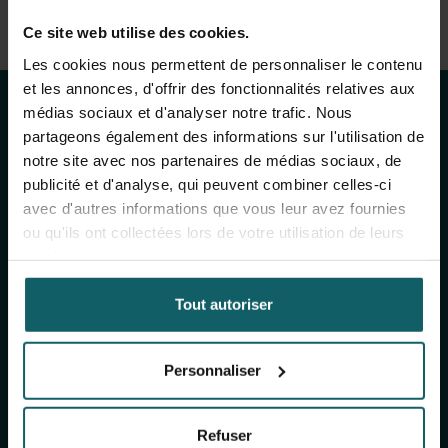
Voir la liste complète des publications
Restez au courant
Ce site web utilise des cookies.
View full fingerprint
Les cookies nous permettent de personnaliser le contenu
Voir la liste complète des projéts
des activités de
et les annonces, d'offrir des fonctionnalités relatives aux
médias sociaux et d'analyser notre trafic. Nous
l'IMT
partageons également des informations sur l'utilisation de
notre site avec nos partenaires de médias sociaux, de
publicité et d'analyse, qui peuvent combiner celles-ci
avec d'autres informations que vous leur avez fournies
Inscrivez-vous à notre newsletter générale
ou qu'ils ont collectées lors de votre utilisation de leurs
(mensuelle) et à The Healthropist (bimestrielle),
services.
notre newsletter dédiée à la collecte de fonds,
pour recevoir des informations sur nos
Tout autoriser
recherches, nos projets, nos idées, nos
événements à venir, nos formations, et bien plus
encore !
Personnaliser
S'inscrire à notre newsletter générale
Refuser