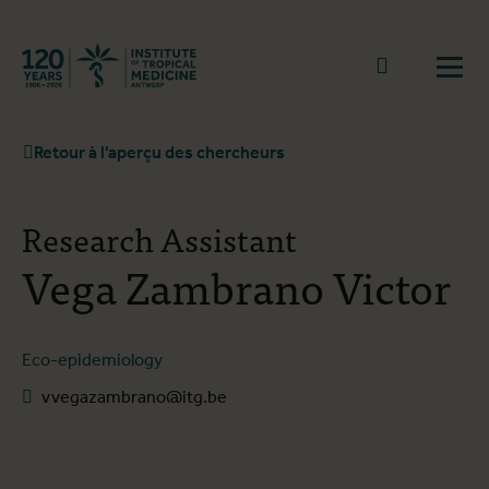
Retourner à la page d'accueil
go to sear
Ouvr
Retour à l'aperçu des chercheurs
Research Assistant
Vega Zambrano Victor
Eco-epidemiology
vvegazambrano@itg.be