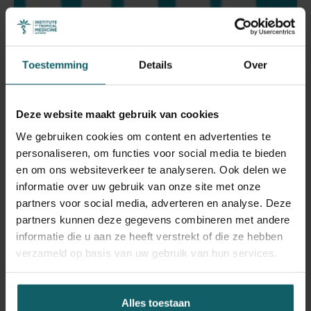
Toestemming
Details
Over
OUT.BE
Deze website maakt gebruik van cookies
OUT.BE biedt een overzicht van aankomende
We gebruiken cookies om content en advertenties te
evenementen in Antwerpen.
personaliseren, om functies voor social media te bieden
en om ons websiteverkeer te analyseren. Ook delen we
informatie over uw gebruik van onze site met onze
Bezoek OUT.BE
partners voor social media, adverteren en analyse. Deze
partners kunnen deze gegevens combineren met andere
informatie die u aan ze heeft verstrekt of die ze hebben
verzameld op basis van uw gebruik van hun services.
Alles toestaan