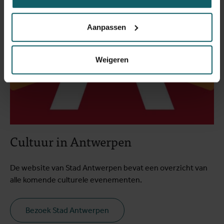
Aanpassen
Weigeren
Cultuur in Antwerpen
De website van Stad Antwerpen bevat een overzicht van
alle komende culturele evenementen.
Bezoek Stad Antwerpen