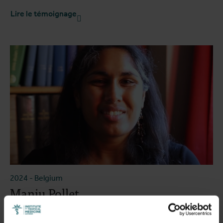
Lire le témoignage
2024
-
Belgium
Manju Pollet
Postgraduate Certificate - Introduction to Tropical
Medicine and Challenges in International Health