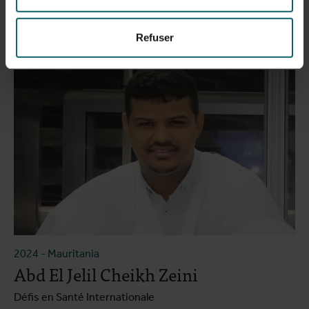
Lire le témoignage
Refuser
2024
-
Mauritania
Abd El Jelil Cheikh Zeini
Défis en Santé Internationale