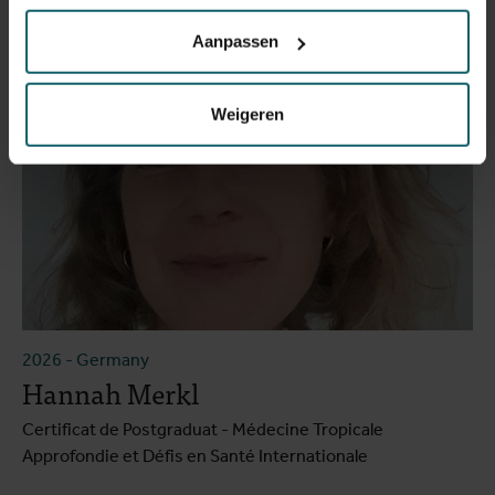
Aanpassen
Weigeren
2026
-
Germany
Hannah Merkl
Certificat de Postgraduat - Médecine Tropicale
Approfondie et Défis en Santé Internationale