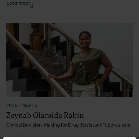
Lees meer
2026
-
Nigeria
Zeynab Olamide Rabiu
Clinical Decision-Making for Drug-Resistant Tuberculosis