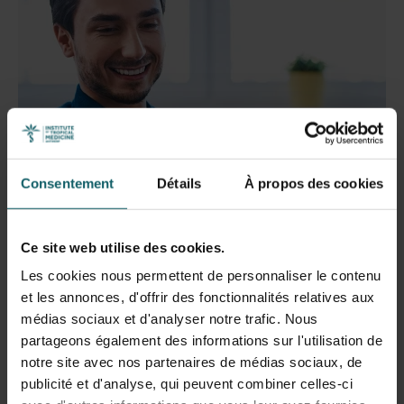
Consentement
Détails
À propos des cookies
Ce site web utilise des cookies.
Les cookies nous permettent de personnaliser le contenu
et les annonces, d'offrir des fonctionnalités relatives aux
Test2Know (T2K)
médias sociaux et d'analyser notre trafic. Nous
partageons également des informations sur l'utilisation de
Avez-vous couru un risque de VIH ou d’une infection
notre site avec nos partenaires de médias sociaux, de
sexuellement transmissible (IST) ? Commandez votre
publicité et d'analyse, qui peuvent combiner celles-ci
kit de dépistage personnel via Test2Know !