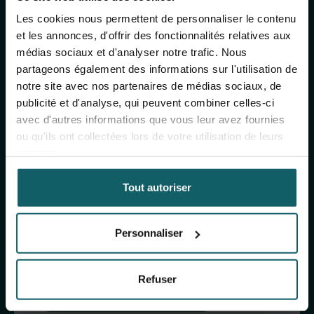
des activités de
Les cookies nous permettent de personnaliser le contenu
et les annonces, d'offrir des fonctionnalités relatives aux
l'IMT
médias sociaux et d'analyser notre trafic. Nous
partageons également des informations sur l'utilisation de
notre site avec nos partenaires de médias sociaux, de
Inscrivez-vous à notre newsletter générale
publicité et d'analyse, qui peuvent combiner celles-ci
(mensuelle) et à The Healthropist (bimestrielle),
avec d'autres informations que vous leur avez fournies
notre newsletter dédiée à la collecte de fonds,
ou qu'ils ont collectées lors de votre utilisation de leurs
pour recevoir des informations sur nos
services.
recherches, nos projets, nos idées, nos
événements à venir, nos formations, et bien plus
Tout autoriser
encore !
Personnaliser
S'inscrire à notre newsletter générale
Refuser
S'inscrire à The Healthropist