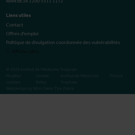
IBAN BE38 2200 5311 1172
Liens utiles
Contact
Offres d'emploi
Politique de divulgation coordonnée des vulnérabilités
Afficher plus
© 2026 Institut de Médecine Tropicale
Modifier
Cookie
Institut de Médecine
Presse
cookies
Policy
Tropicale
Webdesign by Who Owns The Zebra