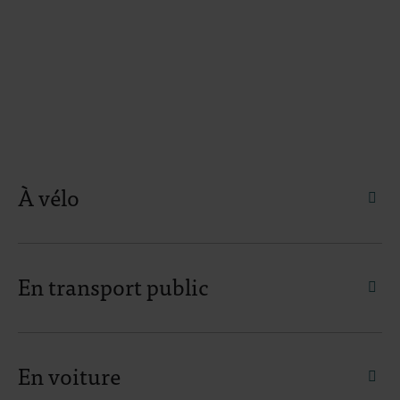
À vélo
faq.
En transport public
faq.
En voiture
faq.