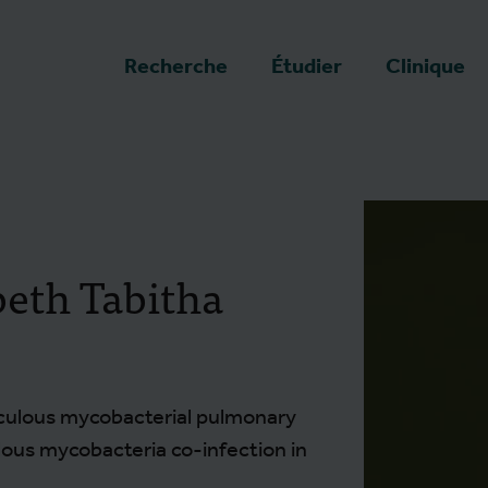
a page d'accueil
Recherche
Étudier
Clinique
beth Tabitha
culous mycobacterial pulmonary
ous mycobacteria co-infection in