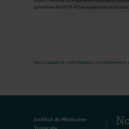
urgent need for strengthened laboratory system
guidelines for NTM-PD management in resource
Faites passer le mot ! Partagez cet événement 
No
Institut de Médecine
Tropicale