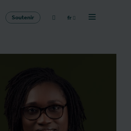
Soutenir
go to search
fr
Ouvrir le menu
fr
en
nl