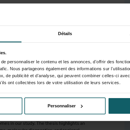
p/ITM)
Détails
 Cape Coast, Ghana)
ies.
e personnaliser le contenu et les annonces, d'offrir des fonctio
rafic. Nous partageons également des informations sur l'utilisati
ngly detected in West Africa, yet their
, de publicité et d'analyse, qui peuvent combiner celles-ci avec
burden settings remains unclear. This thesis
ils ont collectées lors de votre utilisation de leurs services.
, diagnostic challenges, and clinical
 laboratory analyses, MDR/RR-TB cohort
, and Niger. Findings reveal diagnostic gaps,
Personnaliser
eria and limited species-level and molecular
mon, its clinical relevance was often
es in our study. The thesis highlights an