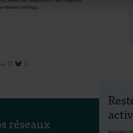
s, molecular diagnostics, and regional
-limited settings.
Facebook
Bluesky
Linkedin
sur
Rest
activ
s réseaux
Inscrivez-v