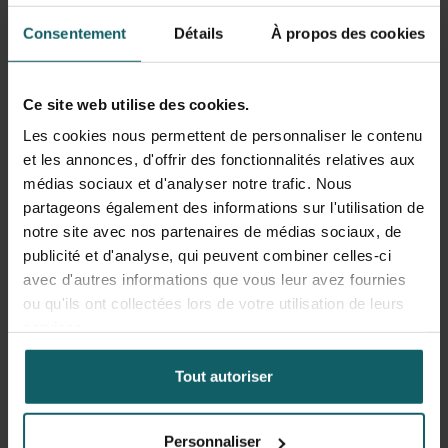
Consentement
Détails
À propos des cookies
Ce site web utilise des cookies.
Les cookies nous permettent de personnaliser le contenu
et les annonces, d'offrir des fonctionnalités relatives aux
Lightning talks
médias sociaux et d'analyser notre trafic. Nous
partageons également des informations sur l'utilisation de
notre site avec nos partenaires de médias sociaux, de
De courtes présentations accessibles au cours
publicité et d'analyse, qui peuvent combiner celles-ci
desquelles nos chercheurs expliquent leur travail de
avec d'autres informations que vous leur avez fournies
manière claire et captivante. En 15 minutes,
ou qu'ils ont collectées lors de votre utilisation de leurs
découvrez des thématiques actuelles en médecine
services.
tropicale et en santé mondiale.
Tout autoriser
Activité en continu
Personnaliser