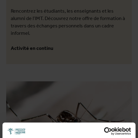
Rencontrez les étudiants, les enseignants et les
alumni de l’IMT. Découvrez notre offre de formation à
travers des échanges personnels dans un cadre
informel.
Activité en continu