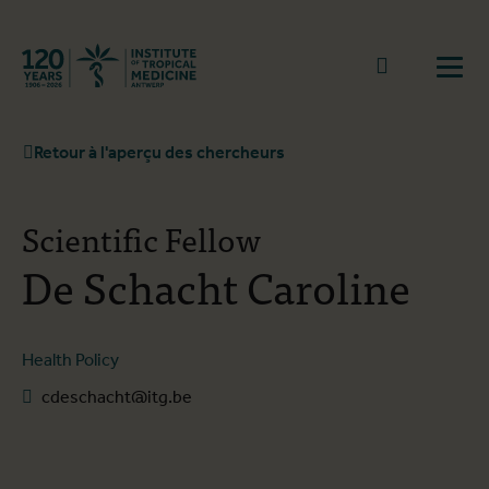
Retourner à la page d'accueil
go to sear
Ouvr
Retour à l'aperçu des chercheurs
Scientific Fellow
De Schacht Caroline
Health Policy
cdeschacht@itg.be