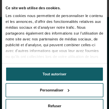
Voir la liste complète des publications
Restez au courant
Ce site web utilise des cookies.
View full fingerprint
Les cookies nous permettent de personnaliser le contenu
Voir la liste complète des projéts
des activités de
et les annonces, d'offrir des fonctionnalités relatives aux
médias sociaux et d'analyser notre trafic. Nous
l'IMT
partageons également des informations sur l'utilisation de
notre site avec nos partenaires de médias sociaux, de
publicité et d'analyse, qui peuvent combiner celles-ci
avec d'autres informations que vous leur avez fournies
Inscrivez-vous à notre newsletter générale
ou qu'ils ont collectées lors de votre utilisation de leurs
(mensuelle) et à The Healthropist (bimestrielle),
services.
notre newsletter dédiée à la collecte de fonds,
pour recevoir des informations sur nos
Tout autoriser
recherches, nos projets, nos idées, nos
événements à venir, nos formations, et bien plus
encore !
Personnaliser
S'inscrire à notre newsletter générale
Refuser