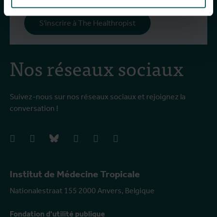
S'inscrire à The Healthropist
Nos réseaux sociaux
Suivez-nous sur nos réseaux sociaux et rejoignez la
conversation !
facebook
instagram
bluesky
linkedIn
youtube
vimeo
Institut de Médecine Tropicale
Nationalestraat 155 2000 Anvers, Belgique
Fondation d'utilité publique