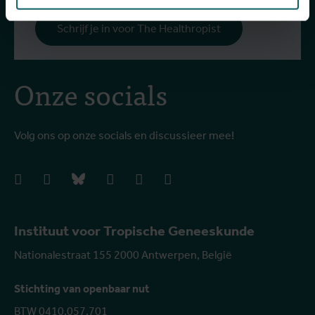
Schrijf je in voor The Healthropist
Onze socials
Volg ons op onze socials en discussieer mee!
facebook
instagram
bluesky
linkedIn
youtube
vimeo
Instituut voor Tropische Geneeskunde
Nationalestraat 155 2000 Antwerpen, België
Stichting van openbaar nut
BTW 0410.057.701