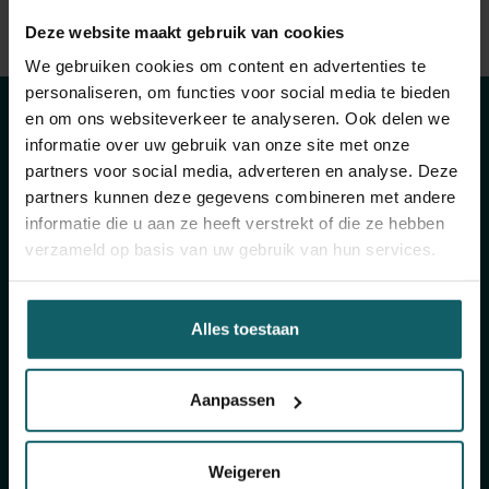
Bekijk volledige lijst van publicaties
Deze website maakt gebruik van cookies
Blijf op de hoogte
View full fingerprint
We gebruiken cookies om content en advertenties te
Bekijk volledige lijst met projecten
van onze
personaliseren, om functies voor social media te bieden
en om ons websiteverkeer te analyseren. Ook delen we
activiteiten
informatie over uw gebruik van onze site met onze
partners voor social media, adverteren en analyse. Deze
partners kunnen deze gegevens combineren met andere
informatie die u aan ze heeft verstrekt of die ze hebben
Schrijf je in voor onze algemene nieuwsbrief en
verzameld op basis van uw gebruik van hun services.
The Healthropist, onze nieuwsbrief
fondsenwerving, om (twee)maandelijkse updates
te ontvangen over ons onderzoek, projecten,
Alles toestaan
inzichten, aankomende evenementen,
opleidingen, en nog veel meer!
Aanpassen
Schrijf je in voor onze algemene
nieuwsbrief
Weigeren