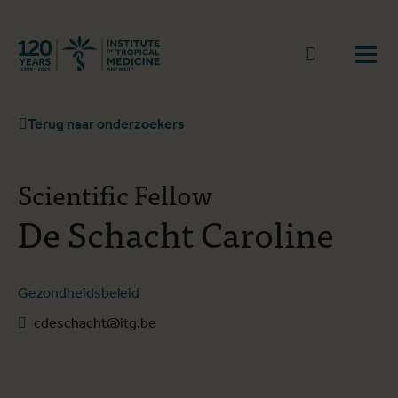
Terug naar start
Naar zoek
Open
Terug naar onderzoekers
Scientific Fellow
De Schacht Caroline
Gezondheidsbeleid
cdeschacht@itg.be