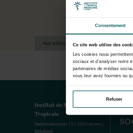
Consentement
Voir la liste complète des publications
Ce site web utilise des cook
Les cookies nous permettent d
sociaux et d'analyser notre t
partenaires de médias sociaux
vous leur avez fournies ou qu'
No
Refuser
Institut de Médecine
so
Tropicale
Nationalestraat 155 2000 Anvers,
Belgique