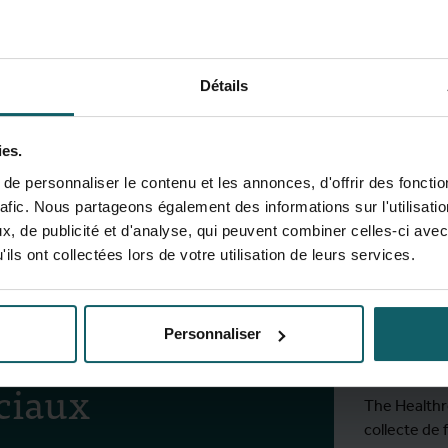
Détails
View full fingerprint
Voir la liste complète des pr
ies.
e personnaliser le contenu et les annonces, d'offrir des fonctio
rafic. Nous partageons également des informations sur l'utilisati
, de publicité et d'analyse, qui peuvent combiner celles-ci avec
Rest
ils ont collectées lors de votre utilisation de leurs services.
activ
s réseaux
Personnaliser
ciaux
Inscrivez-v
The Healthro
collecte de 