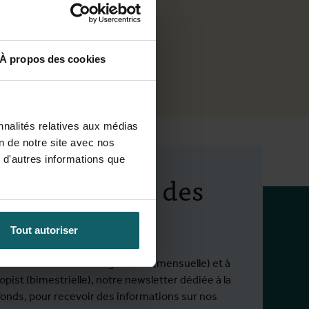
À propos des cookies
ojéts
nnalités relatives aux médias
on de notre site avec nos
 d'autres informations que
ez au courant des
ités de l'IMT
Tout autoriser
ous à notre newsletter générale (mensuelle) et à
pist (bimestrielle), notre newsletter dédiée à la
fonds, pour recevoir des informations sur nos