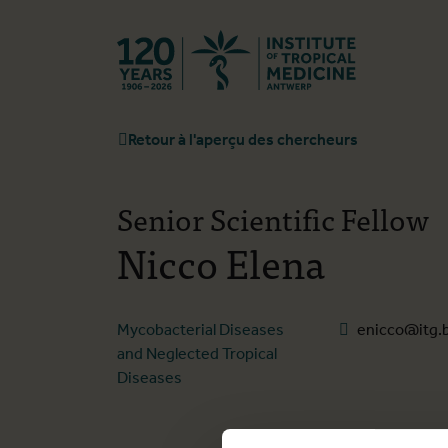
Retourner à l
Retour à l'aperçu des chercheurs
Senior Scientific Fellow
Nicco Elena
Mycobacterial Diseases
enicco@itg.
and Neglected Tropical
Diseases