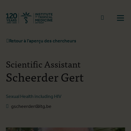
Retourner à la page d'accueil
go to sear
Ouvr
Retour à l'aperçu des chercheurs
Scientific Assistant
Scheerder Gert
Sexual Health including HIV
gscheerder@itg.be