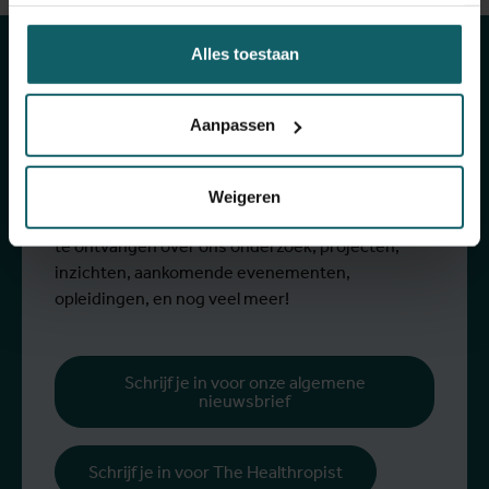
van onze
Alles toestaan
activiteiten
Aanpassen
Schrijf je in voor onze algemene nieuwsbrief en
The Healthropist, onze nieuwsbrief
Weigeren
fondsenwerving, om (twee)maandelijkse updates
te ontvangen over ons onderzoek, projecten,
inzichten, aankomende evenementen,
opleidingen, en nog veel meer!
Schrijf je in voor onze algemene
nieuwsbrief
Schrijf je in voor The Healthropist