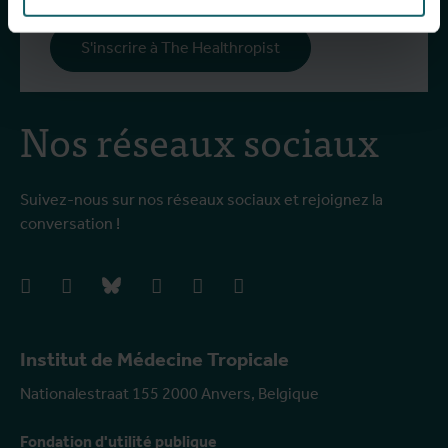
S'inscrire à The Healthropist
Nos réseaux sociaux
Suivez-nous sur nos réseaux sociaux et rejoignez la
conversation !
facebook
instagram
bluesky
linkedIn
youtube
vimeo
Institut de Médecine Tropicale
Nationalestraat 155 2000 Anvers, Belgique
Fondation d'utilité publique