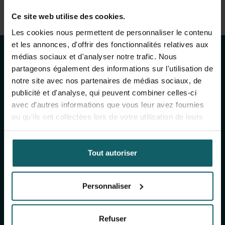
Voir la liste complète des publications
Restez au courant
Ce site web utilise des cookies.
View full fingerprint
Les cookies nous permettent de personnaliser le contenu
Voir la liste complète des projéts
des activités de
et les annonces, d'offrir des fonctionnalités relatives aux
médias sociaux et d'analyser notre trafic. Nous
l'IMT
partageons également des informations sur l'utilisation de
notre site avec nos partenaires de médias sociaux, de
publicité et d'analyse, qui peuvent combiner celles-ci
avec d'autres informations que vous leur avez fournies
Inscrivez-vous à notre newsletter générale
ou qu'ils ont collectées lors de votre utilisation de leurs
(mensuelle) et à The Healthropist (bimestrielle),
services.
notre newsletter dédiée à la collecte de fonds,
pour recevoir des informations sur nos
Tout autoriser
recherches, nos projets, nos idées, nos
événements à venir, nos formations, et bien plus
encore !
Personnaliser
S'inscrire à notre newsletter générale
Refuser