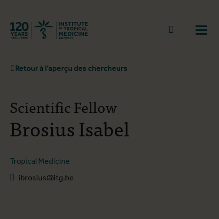
Retourner à la page d'accueil
go to sear
Ouvr
Retour à l'aperçu des chercheurs
Scientific Fellow
Brosius Isabel
Tropical Medicine
ibrosius@itg.be