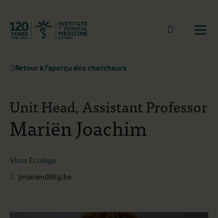
Retourner à la page d'accueil
go to sear
Ouvr
Retour à l'aperçu des chercheurs
Unit Head, Assistant Professor
Mariën Joachim
Virus Ecology
jmarien@itg.be