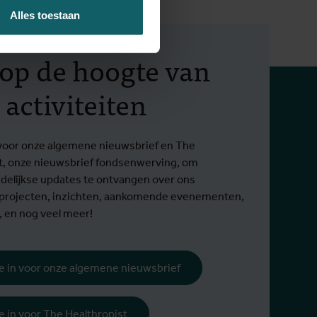
Alles toestaan
f op de hoogte van
 activiteiten
in voor onze algemene nieuwsbrief en The
t, onze nieuwsbrief fondsenwerving, om
elijkse updates te ontvangen over ons
 projecten, inzichten, aankomende evenementen,
, en nog veel meer!
 je in voor onze algemene nieuwsbrief
 je in voor The Healthropist