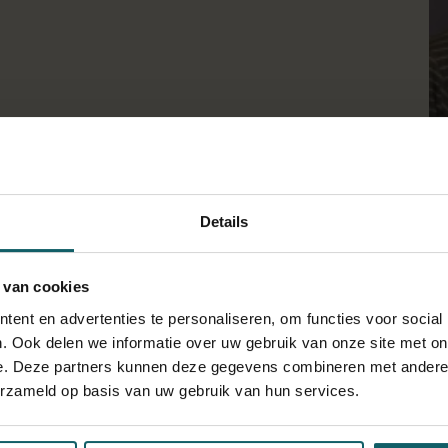
View full fingerprint
Bekijk volledige lijst met projec
derstand under what conditions pathogen transmission is more or 
Details
ns largely unknown due to the absence of relevant field data to 
an be collected in large numbers, are easily manipulated in e
. The research includes field experiments, lab work (serology
 van cookies
o test hypotheses. I perform this work mainly in collaboration wi
ent en advertenties te personaliseren, om functies voor social
es on the control of rodent and vector-borne diseases. In that 
. Ook delen we informatie over uw gebruik van onze site met on
ea and tested the how climate change affects malaria transmissio
e. Deze partners kunnen deze gegevens combineren met andere i
RC, and SARS-COV-2 in Belgium. Currently, I coordinate an inter
erzameld op basis van uw gebruik van hun services.
nd the emergence of infectious diseases in Africa. For this proje