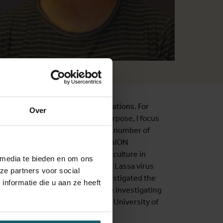
ten
less efficient in wildlife populations. For
Over
test these theories. For this purpose, I focus
xperiments and represent a high number of
, PCR, Sanger or metagenomic MinION
th the Sokoine University of Agriculture in
 media te bieden en om ons
context, I have been studying how Lassa virus
ze partners voor social
n in Burundi and DRC. I also investigated the
nformatie die u aan ze heeft
national project in which we are investigating
ct, I mainly collaborate with the University of