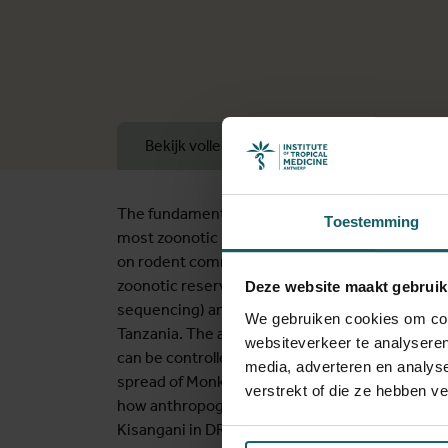
Bekijk volledige lijst van publicaties
The fundamental part of my research aims to un
Toestemming
most zoonotic pathogens, such information remai
on rodent communities because these mammals c
zoonotic reservoirs compared to other mammals
Deze website maakt gebruik
sequencing) and developing statistical models t
We gebruiken cookies om cont
Tanzania. The applied part of my research focus
websiteverkeer te analyseren
can be controlled in rodent populations in Guin
media, adverteren en analys
spread of Monkeypox and Chikungunya virus in D
verstrekt of die ze hebben v
how anthropogenic change affects biodiversity a
Kisangani in DRC.