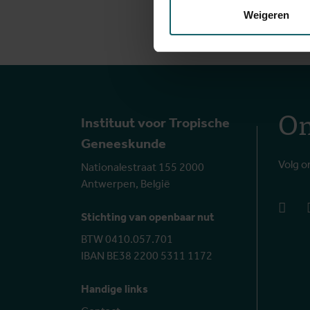
Weigeren
On
Instituut voor Tropische
Geneeskunde
Volg o
Nationalestraat 155 2000
Antwerpen, België
face
Stichting van openbaar nut
BTW 0410.057.701
IBAN BE38 2200 5311 1172
Handige links