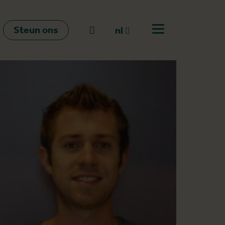
Steun ons
Naar zoeken
nl
Open menu
nl
en
fr