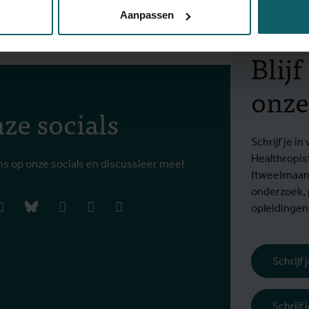
Aanpassen
Blij
onze
ze socials
Schrijf je 
Healthropis
ns op onze socials en discussieer mee!
(twee)maand
onderzoek,
book
instagram
bluesky
linkedIn
youtube
vimeo
opleidingen
Schrijf
Schrijf