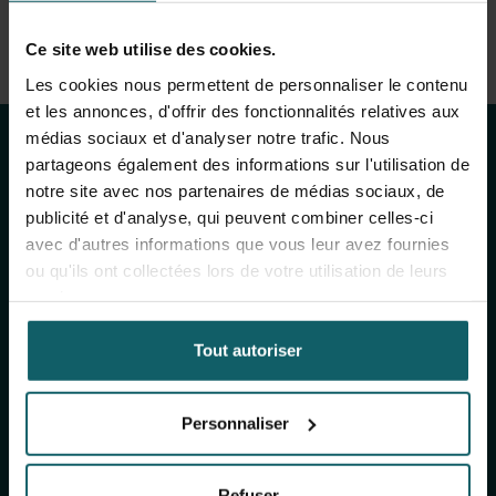
Voir la liste complète des publications
Ce site web utilise des cookies.
Restez au courant
View full fingerprint
Les cookies nous permettent de personnaliser le contenu
Voir la liste complète des projéts
et les annonces, d'offrir des fonctionnalités relatives aux
des activités de
médias sociaux et d'analyser notre trafic. Nous
partageons également des informations sur l'utilisation de
l'IMT
notre site avec nos partenaires de médias sociaux, de
publicité et d'analyse, qui peuvent combiner celles-ci
avec d'autres informations que vous leur avez fournies
Inscrivez-vous à notre newsletter générale
ou qu'ils ont collectées lors de votre utilisation de leurs
(mensuelle) et à The Healthropist (bimestrielle),
services.
notre newsletter dédiée à la collecte de fonds,
pour recevoir des informations sur nos
Tout autoriser
recherches, nos projets, nos idées, nos
événements à venir, nos formations, et bien plus
encore !
Personnaliser
Refuser