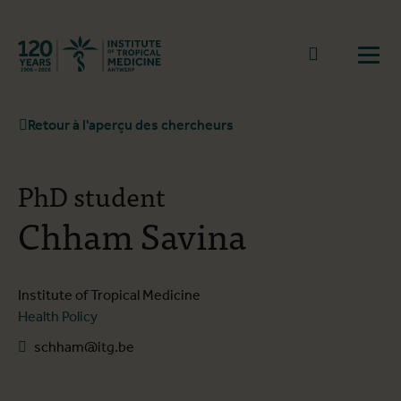
Retourner à la page d'accueil
go to sear
Ouvr
Retour à l'aperçu des chercheurs
PhD student
Chham Savina
Institute of Tropical Medicine
Health Policy
schham@itg.be