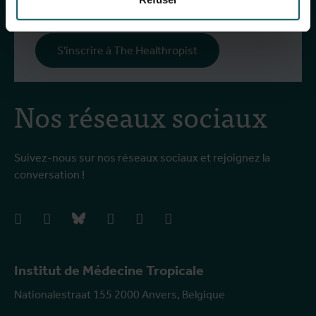
S'inscrire à notre newsletter générale
S'inscrire à The Healthropist
Nos réseaux sociaux
Suivez-nous sur nos réseaux sociaux et rejoignez la
conversation !
facebook
instagram
bluesky
linkedIn
youtube
vimeo
Institut de Médecine Tropicale
Nationalestraat 155 2000 Anvers, Belgique