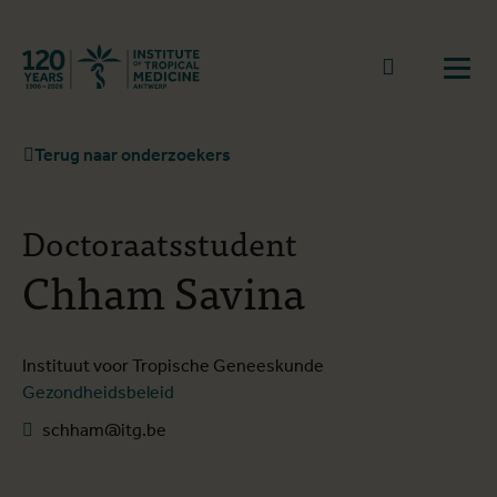
Terug naar start
Naar zoek
Open
Terug naar onderzoekers
Doctoraatsstudent
Chham Savina
Instituut voor Tropische Geneeskunde
Gezondheidsbeleid
schham@itg.be