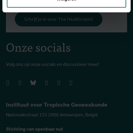
Schrijf je in voor The Healthropist
Onze socials
Volg ons op onze socials en discussieer mee!
facebook
instagram
bluesky
linkedIn
youtube
vimeo
Instituut voor Tropische Geneeskunde
Nationalestraat 155 2000 Antwerpen, België
Stichting van openbaar nut