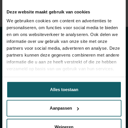
Bekijk volledige lijst van publicaties
Deze website maakt gebruik van cookies
Blijf op de hoogte
View full fingerprint
We gebruiken cookies om content en advertenties te
personaliseren, om functies voor social media te bieden
Bekijk volledige lijst met projecten
van onze
en om ons websiteverkeer te analyseren. Ook delen we
informatie over uw gebruik van onze site met onze
activiteiten
partners voor social media, adverteren en analyse. Deze
partners kunnen deze gegevens combineren met andere
informatie die u aan ze heeft verstrekt of die ze hebben
Schrijf je in voor onze algemene nieuwsbrief en
verzameld op basis van uw gebruik van hun services.
The Healthropist, onze nieuwsbrief
fondsenwerving, om (twee)maandelijkse updates
te ontvangen over ons onderzoek, projecten,
Alles toestaan
inzichten, aankomende evenementen,
opleidingen, en nog veel meer!
Aanpassen
Schrijf je in voor onze algemene
Weigeren
nieuwsbrief