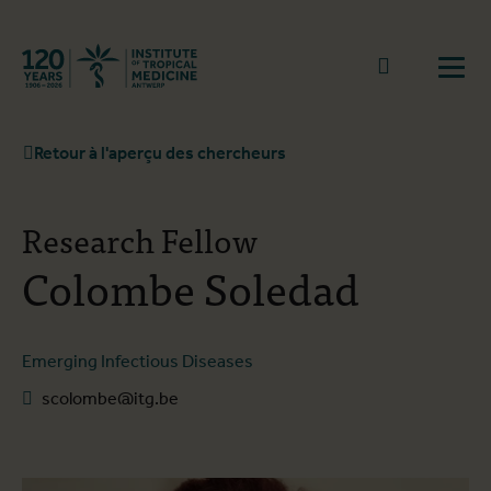
Retourner à la page d'accueil
go to sear
Ouvr
Retour à l'aperçu des chercheurs
Research Fellow
Colombe Soledad
Emerging Infectious Diseases
scolombe@itg.be