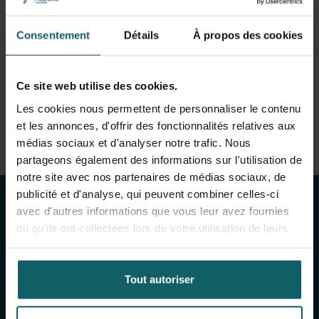
Voir la liste complète des publications
Infectious disease epidemiologist with a veterinary
medicine background. Experience in both academic
View full fingerprint
Consentement
Détails
À propos des cookies
environments and public health settings. Strong analytical
Voir la liste complète des projéts
profile. Keen interest in interdisciplinary approaches,
integrated surveillance and outbreak investigation
Ce site web utilise des cookies.
methods.
Les cookies nous permettent de personnaliser le contenu
et les annonces, d'offrir des fonctionnalités relatives aux
médias sociaux et d'analyser notre trafic. Nous
Restez au courant
partageons également des informations sur l'utilisation de
notre site avec nos partenaires de médias sociaux, de
des activités de
publicité et d'analyse, qui peuvent combiner celles-ci
avec d'autres informations que vous leur avez fournies
l'IMT
ou qu'ils ont collectées lors de votre utilisation de leurs
services.
Inscrivez-vous à notre newsletter générale
Tout autoriser
(mensuelle) et à The Healthropist (bimestrielle),
notre newsletter dédiée à la collecte de fonds,