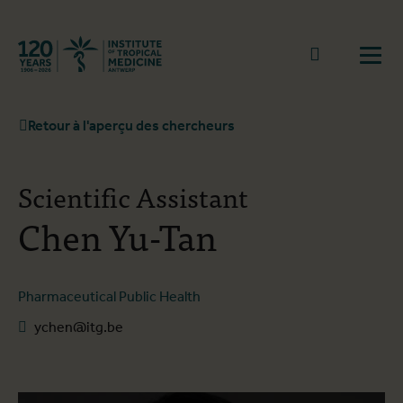
Retourner à la page d'accueil
go to sear
Ouvr
Retour à l'aperçu des chercheurs
Scientific Assistant
Chen Yu-Tan
Pharmaceutical Public Health
ychen@itg.be