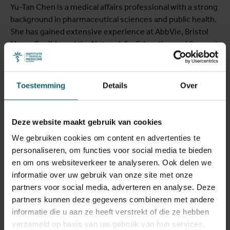
Bekijk volledige lijst van publicaties
Yu-Tan Chen is a medical affairs professional with a strong
background in pharmaceutical sciences and public health.
View full fingerprint
She has gained extensive experience at AbbVie, Bristol
Bekijk volledige lijst met projecten
Myers Squibb, and the Network for Education and Support
in Immunisation (NESI), working across the
pharmaceutical life cycle and supporting clinical trials,
scientific engagement, and medical education initiatives.
Toestemming
Details
Over
Holding master’s degrees in Public Health Methodology
and Leading International Vaccinology Education, as well
as a Doctor of Veterinary Medicine, she combines
Deze website maakt gebruik van cookies
scientific expertise with public health insight. Building on
We gebruiken cookies om content en advertenties te
her experience in clinical trials and the pharmaceutical
personaliseren, om functies voor social media te bieden
sector, Yu-Tan contributes to projects that strengthen
en om ons websiteverkeer te analyseren. Ook delen we
national research ethics committee accreditation
informatie over uw gebruik van onze site met onze
systems and enhance the capacity of ethics committees
partners voor social media, adverteren en analyse. Deze
to review clinical trials in sub-Saharan Africa.
partners kunnen deze gegevens combineren met andere
informatie die u aan ze heeft verstrekt of die ze hebben
verzameld op basis van uw gebruik van hun services.