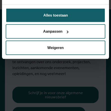
Blijf op de hoogte
van onze
Alles toestaan
activiteiten
Aanpassen
Schrijf je in voor onze algemene nieuwsbrief en
Weigeren
The Healthropist, onze nieuwsbrief
fondsenwerving, om (twee)maandelijkse updates
te ontvangen over ons onderzoek, projecten,
inzichten, aankomende evenementen,
opleidingen, en nog veel meer!
Schrijf je in voor onze algemene
nieuwsbrief