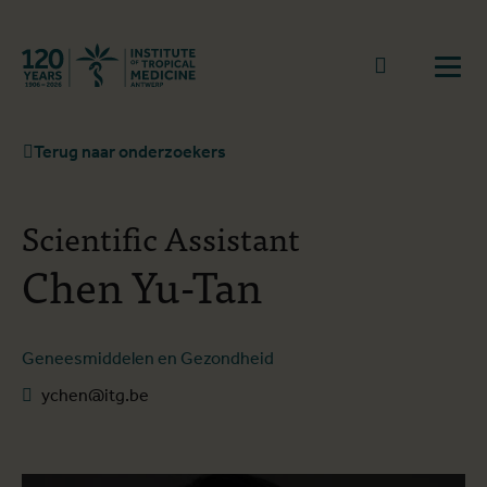
Terug naar start
Naar zoek
Open
Terug naar onderzoekers
Scientific Assistant
Chen Yu-Tan
Geneesmiddelen en Gezondheid
ychen@itg.be