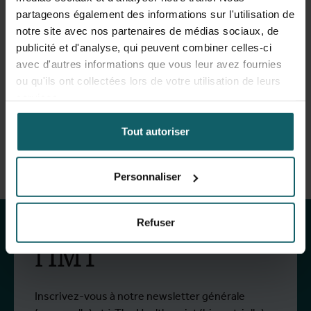
médicaux, vous devez prendre rendez-vous au
partageons également des informations sur l'utilisation de
préalable.
notre site avec nos partenaires de médias sociaux, de
publicité et d'analyse, qui peuvent combiner celles-ci
avec d'autres informations que vous leur avez fournies
Prendre rendez-vous
ou qu'ils ont collectées lors de votre utilisation de leurs
services.
Tout autoriser
Restez au courant
Personnaliser
des activités de
Refuser
l'IMT
Inscrivez-vous à notre newsletter générale