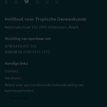
facebook
instagram
bluesky
linkedIn
youtube
vimeo
Instituut voor Tropische Geneeskunde
Nationalestraat 155 2000 Antwerpen, België
Stichting van openbaar nut
BTW 0410.057.701
IBAN BE38 2200 5311 1172
Handige links
Contact
Vacatures
Beleid voor gecoördineerde bekendmaking van
kwetsbaarheden
Toon meer