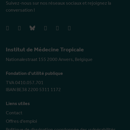
Suivez-nous sur nos réseaux sociaux et rejoignez la
conversation !
facebook
instagram
bluesky
linkedIn
youtube
vimeo
Institut de Médecine Tropicale
Nationalestraat 155 2000 Anvers, Belgique
Fondation d'utilité publique
TVA 0410.057.701
IBAN BE38 2200 5311 1172
Liens utiles
Contact
Offres d'emploi
Politique de divulgation coordonnée des vulnérabilités