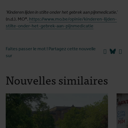
‘Kinderen lijden in stilte onder het gebrek aan pijnmedicatie.’
(n.d.). MO*.
https://www.mo.be/opinie/kinderen-lijden-
stilte-onder-het-gebrek-aan-pijnmedicatie
Faites passer le mot ! Partagez cette nouvelle
Facebook
Blues
Li
sur
Nouvelles similaires