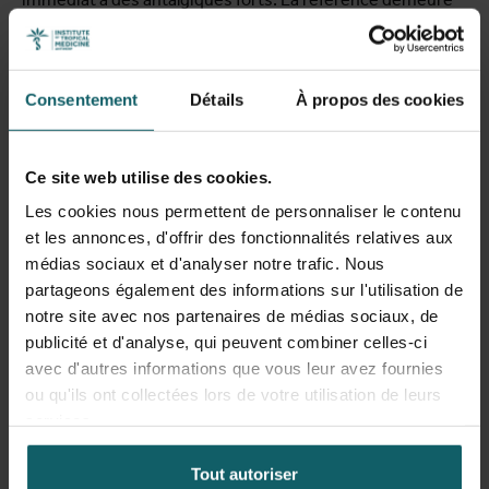
la morphine, mais sa disponibilité et bonne utilisation
chez les enfants sont très peu documentées.
Il est
moralement impératif de se pencher sur les besoins de
Consentement
Détails
À propos des cookies
ces enfants. Dans ce but, la Coopération Belge au
Développement va financer en 2024 une nouvelle
recherche, aussi confié à l’Institut de Médecine Tropicale
Ce site web utilise des cookies.
d’Anvers (IMT), Pallia Familli et ACOREP. Les résultats de la
recherche pourront orienter une révision des politiques
Les cookies nous permettent de personnaliser le contenu
de règlementation, approvisionnement, prescription et
et les annonces, d'offrir des fonctionnalités relatives aux
suivi clinique, afin de permettre une thérapie de la douleur
médias sociaux et d'analyser notre trafic. Nous
adéquate et ponctuelle chez les enfants en RDC.
partageons également des informations sur l'utilisation de
notre site avec nos partenaires de médias sociaux, de
Au-delà de la RDC, le problème de l’accès aux antalgiques
publicité et d'analyse, qui peuvent combiner celles-ci
forts est généralement négligé par les bailleurs actifs dans
avec d'autres informations que vous leur avez fournies
la santé globale, qui donnent la priorité à la prévention et
ou qu'ils ont collectées lors de votre utilisation de leurs
au traitement des maladies, perdant de vue une vision
services.
holistique des personnes. La Belgique, par contre,
adresse ce besoin en thérapie de la douleur, notamment
Tout autoriser