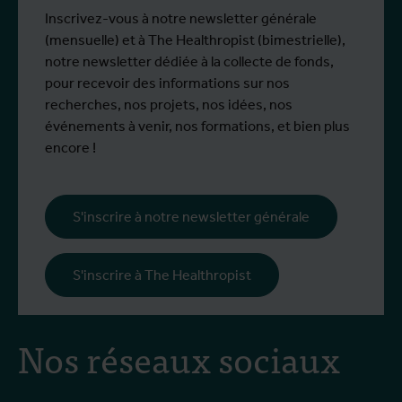
d'urgence temporaire ? Cette tribune de
Inscrivez-vous à notre newsletter générale
Stefanie Dens, ingénieure-architecte et
(mensuelle) et à The Healthropist (bimestrielle),
urbaniste, a été publiée dans De Tijd.
notre newsletter dédiée à la collecte de fonds,
pour recevoir des informations sur nos
recherches, nos projets, nos idées, nos
événements à venir, nos formations, et bien plus
encore !
S'inscrire à notre newsletter générale
S'inscrire à The Healthropist
Nos réseaux sociaux