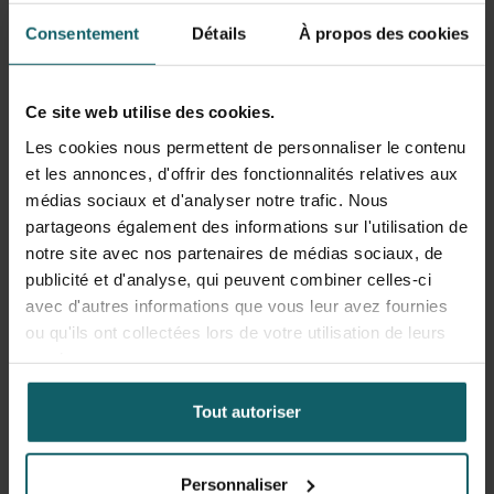
Consentement
Détails
À propos des cookies
Institut de Médecine Tropicale (Belgique)
Coordination du projet
Ce site web utilise des cookies.
Les cookies nous permettent de personnaliser le contenu
et les annonces, d'offrir des fonctionnalités relatives aux
médias sociaux et d'analyser notre trafic. Nous
partageons également des informations sur l'utilisation de
notre site avec nos partenaires de médias sociaux, de
publicité et d'analyse, qui peuvent combiner celles-ci
Centre national hospitalier universitaire de pneumo-
avec d'autres informations que vous leur avez fournies
phtisiologie de Cotonou (Bénin)
ou qu'ils ont collectées lors de votre utilisation de leurs
Responsable scientifique
services.
Tout autoriser
Personnaliser