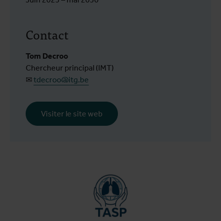
Contact
Tom Decroo
Chercheur principal (IMT)
✉
tdecroo@itg.be
Visiter le site web