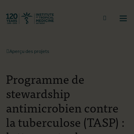
Retourner à la page d'accueil
go to sear
Ouvr
Aperçu des projets
Programme de
stewardship
antimicrobien contre
la tuberculose (TASP) :